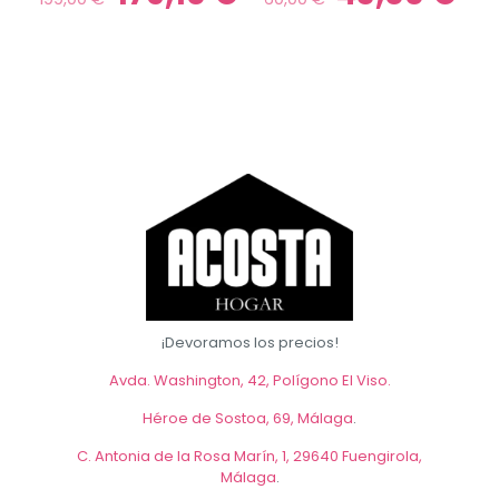
precio
precio
precio
prec
original
actual
original
actu
era:
es:
era:
es:
199,00 €.
179,10 €.
60,00 €.
43,0
¡Devoramos los precios!
Avda. Washington, 42, Polígono El Viso.
Héroe de Sostoa, 69, Málaga
.
C. Antonia de la Rosa Marín, 1, 29640 Fuengirola,
Málaga
.