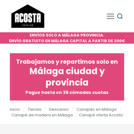
ENVÍOS SOLO A MÁLAGA PROVINCIA.
ENVÍO GRATUITO EN MÁLAGA CAPITAL A PARTIR DE 200€
Trabajamos y repartimos solo en
Málaga ciudad y
provincia
Pague hasta en 36 cómodas cuotas
Inicio
/
Tienda
/
Descanso
/
Canapés en Málaga
/
Canapé de madera en Málaga
/
Canapé oferta Acosta