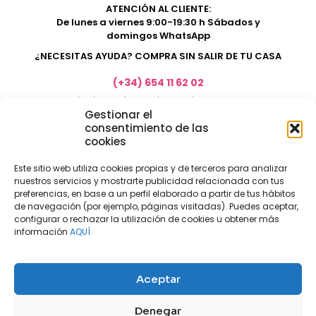
ATENCIÓN AL CLIENTE:
De lunes a viernes 9:00-19:30 h Sábados y
domingos WhatsApp
¿NECESITAS AYUDA? COMPRA SIN SALIR DE TU CASA
(+34) 654 11 62 02
marketing@electrodomesticosacosta.es
Gestionar el
consentimiento de las
cookies
Tienda de muebles en Fuengirola
Tienda de muebles en Torremolinos
Este sitio web utiliza cookies propias y de terceros para analizar
nuestros servicios y mostrarte publicidad relacionada con tus
Tienda de muebles en Benalmádena
preferencias, en base a un perfil elaborado a partir de tus hábitos
Tienda de muebles en el Rincón de la Victoria
de navegación (por ejemplo, páginas visitadas). Puedes aceptar,
configurar o rechazar la utilización de cookies u obtener más
Tienda de electrodomésticos en Málaga
información
AQUÍ
Tienda de muebles en Coín
Tienda de muebles en Cártama
Aceptar
Nuestras tiendas físicas
Nosotros
Denegar