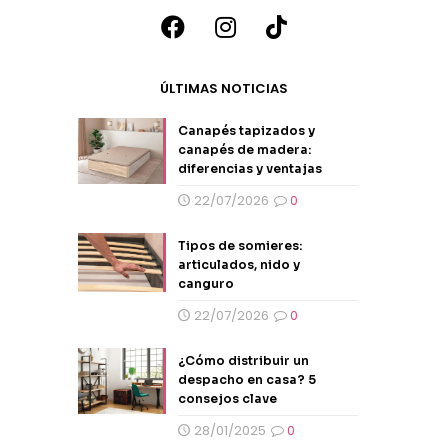
ÚLTIMAS NOTICIAS
Canapés tapizados y
canapés de madera:
diferencias y ventajas
22/07/2026
0
Tipos de somieres:
articulados, nido y
canguro
22/07/2026
0
¿Cómo distribuir un
despacho en casa? 5
consejos clave
28/01/2025
0