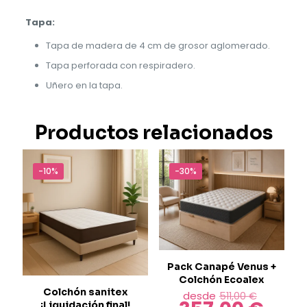
Tapa:
Tapa de madera de 4 cm de grosor aglomerado.
Tapa perforada con respiradero.
Uñero en la tapa.
Productos relacionados
-10%
-30%
Pack Canapé Venus +
Colchón Ecoalex
Colchón sanitex
El
desde
511,00
€
¡Liquidación final!