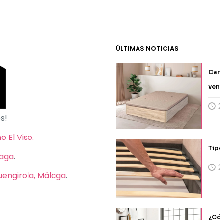
ÚLTIMAS NOTICIAS
Can
ven
s!
 El Viso.
Tip
laga
.
Fuengirola, Málaga
.
¿Có