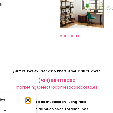
S
Ver todas
¿NECESITAS AYUDA? COMPRA SIN SALIR DE TU CASA
(+34) 654 11 62 02
marketing@electrodomesticosacosta.es
ies
Tienda de muebles en Fuengirola
Tienda de muebles en Torremolinos
stros