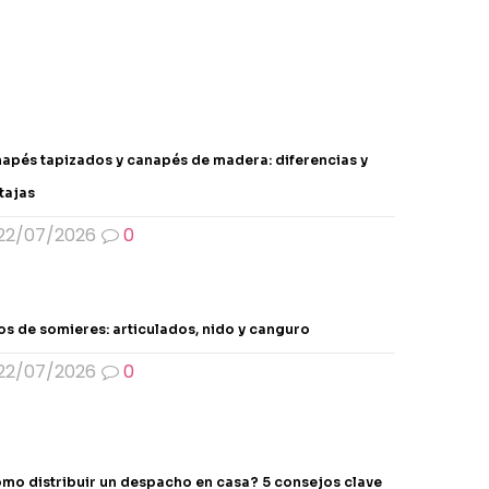
variantes.
Las
opciones
se
pueden
elegir
en
apés tapizados y canapés de madera: diferencias y
la
tajas
página
22/07/2026
0
de
producto
os de somieres: articulados, nido y canguro
22/07/2026
0
mo distribuir un despacho en casa? 5 consejos clave