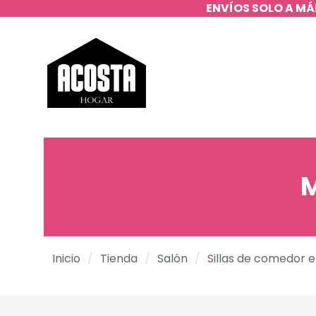
ENVÍOS SOLO A MÁ
M
Inicio
/
Tienda
/
Salón
/
Sillas de comedor 