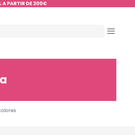
 A PARTIR DE 200€
ia
colores