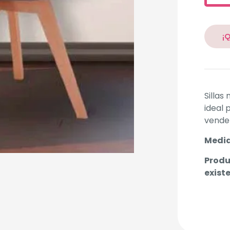
Altern
¡
Sillas
ideal 
vende 
Medid
Produ
exist