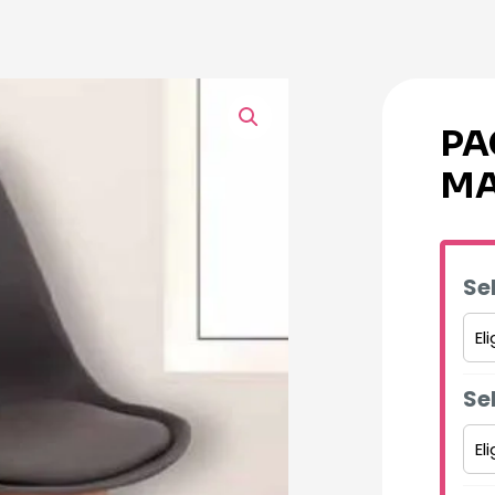
PA
MA
Se
Se