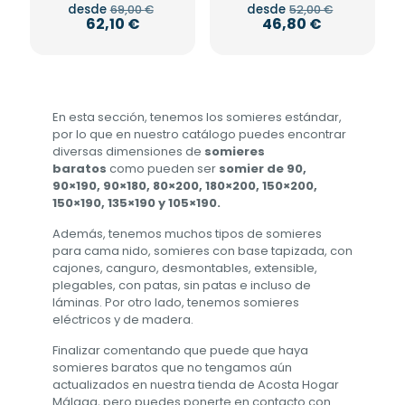
El
El
desde
desde
69,00
€
52,00
€
precio
precio
El
El
62,10
€
46,80
€
original
original
precio
precio
Este
Este
era:
era:
actual
actual
producto
producto
69,00 €.
52,00 €.
es:
es:
62,10 €.
46,80 €.
tiene
tiene
múltiples
múltiples
variantes.
variantes.
En esta sección, tenemos los somieres estándar,
Las
Las
por lo que en nuestro catálogo puedes encontrar
opciones
opciones
diversas dimensiones de
somieres
se
se
baratos
como pueden ser
somier de 90,
pueden
pueden
90×190, 90×180, 80×200, 180×200, 150×200,
elegir
elegir
150×190, 135×190 y 105×190.
en
en
Además, tenemos muchos tipos de somieres
la
la
para cama nido, somieres con base tapizada, con
página
página
cajones, canguro, desmontables, extensible,
de
de
plegables, con patas, sin patas e incluso de
producto
producto
láminas. Por otro lado, tenemos somieres
eléctricos y de madera.
Finalizar comentando que puede que haya
somieres baratos que no tengamos aún
actualizados en nuestra tienda de Acosta Hogar
Málaga, pero puedes ponerte en contacto con