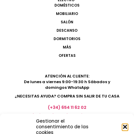
DOMÉSTICOS
MOBILIARIO
SALÓN
DESCANSO
DORMITORIOS
MÁS
OFERTAS
ATENCIÓN AL CLIENTE:
De lunes a viernes 9:00-19:30 h Sábados y
domingos WhatsApp
¿NECESITAS AYUDA? COMPRA SIN SALIR DE TU CASA
(+34) 654 11 62 02
marketing@electrodomesticosacosta.es
Gestionar el
consentimiento de las
cookies
Tienda de muebles en Fuengirola