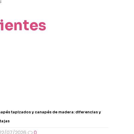
S
lientes
apés tapizados y canapés de madera: diferencias y
tajas
22/07/2026
0