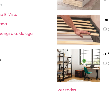
s!
 El Viso.
Tip
laga
.
Fuengirola, Málaga
.
¿Có
S
Ver todas