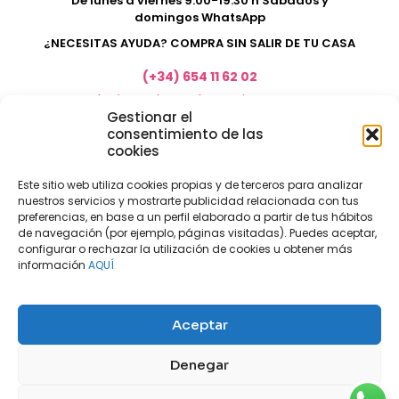
De lunes a viernes 9:00-19:30 h Sábados y
domingos WhatsApp
¿NECESITAS AYUDA? COMPRA SIN SALIR DE TU CASA
(+34) 654 11 62 02
marketing@electrodomesticosacosta.es
Gestionar el
consentimiento de las
cookies
Tienda de muebles en Fuengirola
Tienda de muebles en Torremolinos
Este sitio web utiliza cookies propias y de terceros para analizar
nuestros servicios y mostrarte publicidad relacionada con tus
Tienda de muebles en Benalmádena
preferencias, en base a un perfil elaborado a partir de tus hábitos
Tienda de muebles en el Rincón de la Victoria
de navegación (por ejemplo, páginas visitadas). Puedes aceptar,
configurar o rechazar la utilización de cookies u obtener más
Tienda de electrodomésticos en Málaga
información
AQUÍ
Tienda de muebles en Coín
Tienda de muebles en Cártama
Aceptar
Nuestras tiendas físicas
Nosotros
Denegar
Mi cuenta
Aviso legal
Política de privacidad