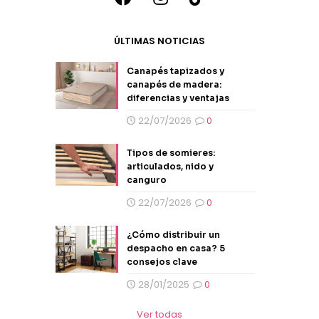
ÚLTIMAS NOTICIAS
Canapés tapizados y
canapés de madera:
diferencias y ventajas
22/07/2026
0
Tipos de somieres:
articulados, nido y
canguro
22/07/2026
0
¿Cómo distribuir un
despacho en casa? 5
consejos clave
28/01/2025
0
Ver todas