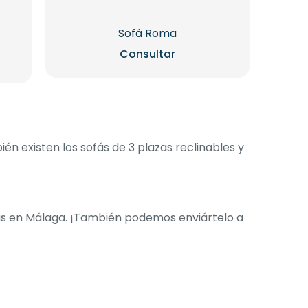
Sofá Roma
Consultar
l
recio
ctual
s:
80,80 €.
én existen los sofás de 3 plazas reclinables y
icas en Málaga. ¡También podemos enviártelo a