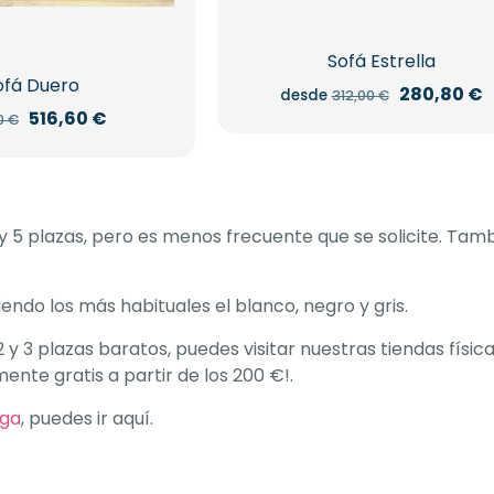
en
la
página
Sofá Estrella
de
ofá Duero
El
E
280,80
€
desde
312,00
€
producto
precio
p
El
El
516,60
€
0
€
Este
original
a
precio
precio
era:
e
producto
original
actual
312,00 €.
2
era:
es:
tiene
574,00 €.
516,60 €.
múltiples
variantes.
 5 plazas, pero es menos frecuente que se solicite. Tambi
Las
opciones
do los más habituales el blanco, negro y gris.
se
pueden
2 y 3 plazas baratos, puedes visitar nuestras tiendas fís
elegir
ente gratis a partir de los 200 €!.
en
la
aga
, puedes ir aquí.
página
de