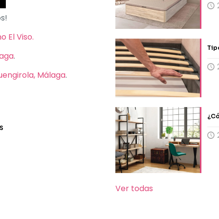
s!
 El Viso.
Tip
laga
.
Fuengirola, Málaga
.
¿Có
S
Ver todas