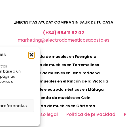
¿NECESITAS AYUDA? COMPRA SIN SALIR DE TU CASA
(+34) 654 11 62 02
marketing@electrodomesticosacosta.es
ies
Tienda de muebles en Fuengirola
Tienda de muebles en Torremolinos
stros
en base a un
Tienda de muebles en Benalmádena
, páginas
Tienda de muebles en el Rincón de la Victoria
ookies u
Tienda de electrodomésticos en Málaga
Tienda de muebles en Coín
preferencias
Tienda de muebles en Cártama
Mi cuenta
Aviso legal
Política de privacidad
P