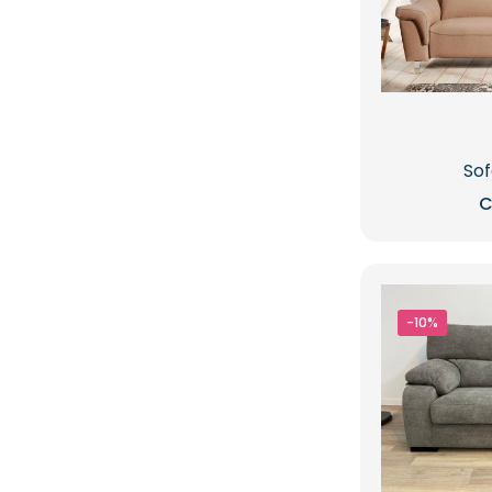
So
C
-10%