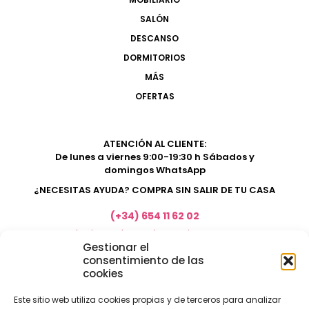
SALÓN
DESCANSO
DORMITORIOS
MÁS
OFERTAS
ATENCIÓN AL CLIENTE:
De lunes a viernes 9:00-19:30 h Sábados y
domingos WhatsApp
¿NECESITAS AYUDA? COMPRA SIN SALIR DE TU CASA
(+34) 654 11 62 02
marketing@electrodomesticosacosta.es
Gestionar el
consentimiento de las
cookies
Tienda de muebles en Fuengirola
Tienda de muebles en Torremolinos
Este sitio web utiliza cookies propias y de terceros para analizar