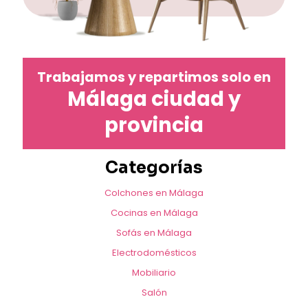
Trabajamos y repartimos solo en
Málaga ciudad y
provincia
Categorías
Colchones en Málaga
Cocinas en Málaga
Sofás en Málaga
Electrodomésticos
Mobiliario
Salón