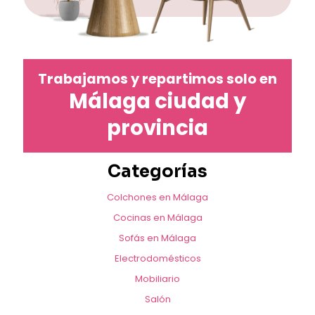
Trabajamos y repartimos solo en
Málaga ciudad y
provincia
Categorías
Colchones en Málaga
Cocinas en Málaga
Sofás en Málaga
Electrodomésticos
Mobiliario
Salón