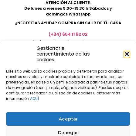
ATENCIÓN AL CLIENTE:
De lunes a viernes 9:00-19:30 h Sábados y
domingos WhatsApp
¿NECESITAS AYUDA? COMPRA SIN SALIR DE TU CASA
(+34) 654 11 62 02
marketing@electrodomesticosacosta.es
Gestionar el
consentimiento de las
cookies
Tienda de muebles en Fuengirola
Tienda de muebles en Torremolinos
Este sitio web utiliza cookies propias y de terceros para analizar
nuestros servicios y mostrarte publicidad relacionada con tus
Tienda de muebles en Benalmádena
preferencias, en base a un perfil elaborado a partir de tus hábitos
Tienda de muebles en el Rincón de la Victoria
de navegación (por ejemplo, páginas visitadas). Puedes aceptar,
configurar o rechazar la utilización de cookies u obtener más
Tienda de electrodomésticos en Málaga
información
AQUÍ
Tienda de muebles en Coín
Tienda de muebles en Cártama
Aceptar
Nuestras tiendas físicas
Nosotros
Denegar