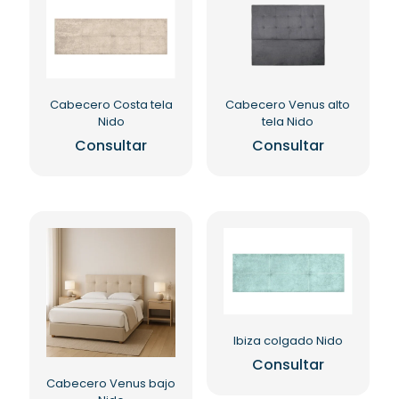
Las
opciones
se
pueden
elegir
en
Cabecero Costa tela
Cabecero Venus alto
la
Nido
tela Nido
página
Consultar
Consultar
de
producto
Ibiza colgado Nido
Consultar
Cabecero Venus bajo