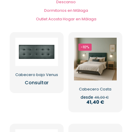
Descanso
Dormitorios en Málaga
Outlet Acosta Hogar en Málaga
-10%
Cabecero bajo Venus
Consultar
Cabecero Costa
El
desde
46,00
€
precio
El
41,40
€
original
precio
Este
era:
actual
producto
46,00 €.
es:
41,40 €.
tiene
múltiples
variantes.