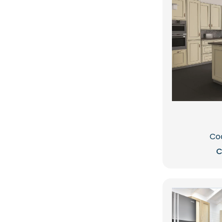
Coc
C