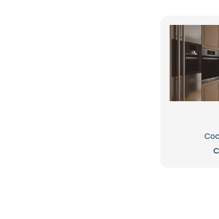
Coc
C