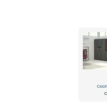
Cocin
C