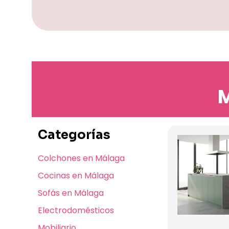
M
Categorías
Colchones en Málaga
Cocinas en Málaga
Sofás en Málaga
Electrodomésticos
Mobiliario