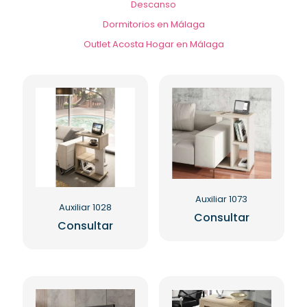
Descanso
Dormitorios en Málaga
Outlet Acosta Hogar en Málaga
Auxiliar 1073
Auxiliar 1028
Consultar
Consultar
Este
Este
producto
producto
tiene
tiene
múltiples
múltiples
variantes.
variantes.
Las