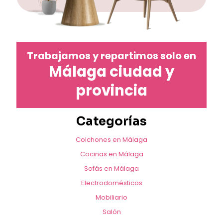
Trabajamos y repartimos solo en
Málaga ciudad y
provincia
Categorías
Colchones en Málaga
Cocinas en Málaga
Sofás en Málaga
Electrodomésticos
Mobiliario
Salón