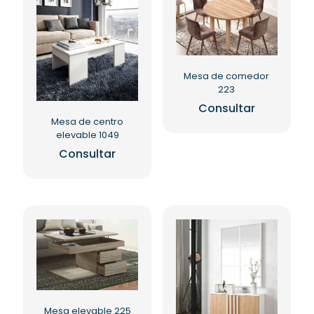
Mesa de comedor
223
Consultar
Mesa de centro
Este
elevable 1049
producto
tiene
Consultar
múltiples
variantes.
Las
opciones
se
pueden
elegir
en
la
página
de
Mesa elevable 225
producto