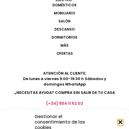
DOMÉSTICOS
MOBILIARIO
SALÓN
DESCANSO
DORMITORIOS
MÁS
OFERTAS
ATENCIÓN AL CLIENTE:
De lunes a viernes 9:00-19:30 h Sábados y
domingos WhatsApp
¿NECESITAS AYUDA? COMPRA SIN SALIR DE TU CASA
(+34) 654 11 62 02
marketing@electrodomesticosacosta.es
Gestionar el
consentimiento de las
cookies
Tienda de muebles en Fuengirola