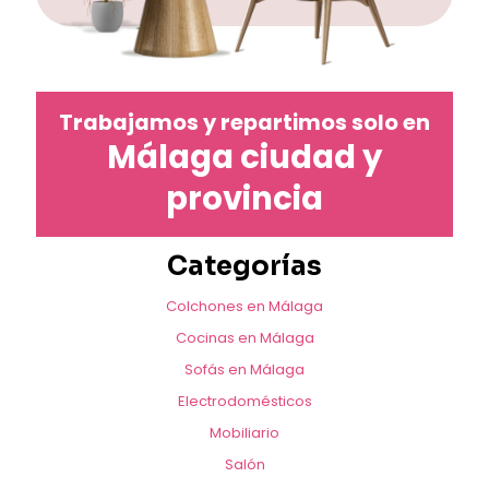
Trabajamos y repartimos solo en
Málaga ciudad y
provincia
Categorías
Colchones en Málaga
Cocinas en Málaga
Sofás en Málaga
Electrodomésticos
Mobiliario
Salón