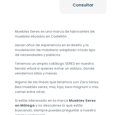
variantes.
Consultar
Las
opciones
se
pueden
elegir
en
Muebles Seres es una marca de fabricantes de
la
muebles situados en Castellón.
página
de
Llevan años de experiencia en el diseño y la
producto
modelación de mobiliario adaptado a todo tipo
de necesidades y públicos.
Tenemos un amplio catálogo SERES en nuestra
tienda virtual si quieres echar un vistazo, donde
vendemos sillas y mesas.
Alguna de las líneas que tenemos son Zara Seres,
Bea muebles seres, mia, toja, bea magnum o mia
camel entre otras.
Si estás interesado en la marca
Muebles Seres
en Málaga
y no descubres lo que estás
buscando, siempre puedes preguntar a nuestro