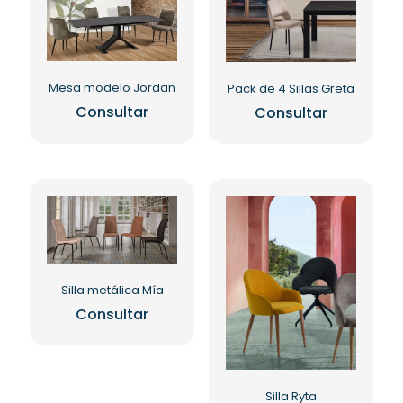
Mesa modelo Jordan
Pack de 4 Sillas Greta
Consultar
Consultar
Este
producto
tiene
múltiples
variantes.
Las
opciones
se
pueden
elegir
Silla metálica Mía
en
Consultar
la
Este
página
producto
de
tiene
producto
múltiples
Silla Ryta