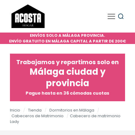
ENVÍOS SOLO A MÁLAGA PROVINCIA.
ENVÍO GRATUITO EN MÁLAGA CAPITAL A PARTIR DE 200€
Trabajamos y repartimos solo en
Málaga ciudad y
provincia
Pague hasta en 36 cómodas cuotas
Inicio
/
Tienda
/
Dormitorios en Málaga
/
Cabeceros de Matrimonio
/
Cabecero de matrimonio
Lady