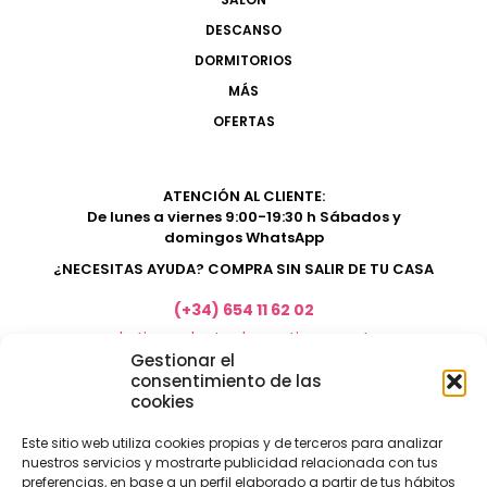
DESCANSO
DORMITORIOS
MÁS
OFERTAS
ATENCIÓN AL CLIENTE:
De lunes a viernes 9:00-19:30 h Sábados y
domingos WhatsApp
¿NECESITAS AYUDA? COMPRA SIN SALIR DE TU CASA
(+34) 654 11 62 02
marketing@electrodomesticosacosta.es
Gestionar el
consentimiento de las
cookies
Tienda de muebles en Fuengirola
Tienda de muebles en Torremolinos
Este sitio web utiliza cookies propias y de terceros para analizar
nuestros servicios y mostrarte publicidad relacionada con tus
Tienda de muebles en Benalmádena
preferencias, en base a un perfil elaborado a partir de tus hábitos