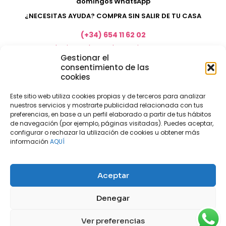
domingos WhatsApp
¿NECESITAS AYUDA? COMPRA SIN SALIR DE TU CASA
(+34) 654 11 62 02
marketing@electrodomesticosacosta.es
Gestionar el
consentimiento de las
cookies
Tienda de muebles en Fuengirola
Tienda de muebles en Torremolinos
Este sitio web utiliza cookies propias y de terceros para analizar
nuestros servicios y mostrarte publicidad relacionada con tus
Tienda de muebles en Benalmádena
preferencias, en base a un perfil elaborado a partir de tus hábitos
Tienda de muebles en el Rincón de la Victoria
de navegación (por ejemplo, páginas visitadas). Puedes aceptar,
configurar o rechazar la utilización de cookies u obtener más
Tienda de electrodomésticos en Málaga
información
AQUÍ
Tienda de muebles en Coín
Tienda de muebles en Cártama
Aceptar
Nuestras tiendas físicas
Nosotros
Denegar
Mi cuenta
Aviso legal
Política de privacidad
Ver preferencias