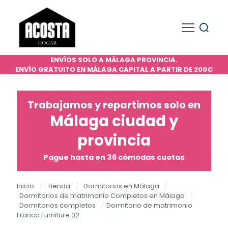
ENVÍOS SOLO A MÁLAGA PROVINCIA.
ENVÍO GRATUITO EN MÁLAGA CAPITAL A PARTIR DE 200€
Trabajamos y repartimos solo en
Málaga ciudad y
provincia
Pague hasta en 36 cómodas cuotas
Inicio
/
Tienda
/
Dormitorios en Málaga
/
Dormitorios de matrimonio Completos en Málaga
/
Dormitorios completos
/
Dormitorio de matrimonio
Franco Furniture 02