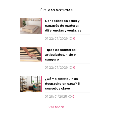
ÚLTIMAS NOTICIAS
Canapés tapizados y
canapés de madera:
diferencias y ventajas
22/07/2026
0
Tipos de somieres:
articulados, nido y
canguro
22/07/2026
0
¿Cómo distribuir un
despacho en casa? 5
consejos clave
28/01/2025
0
Ver todas