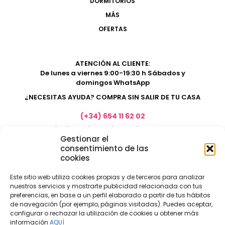
DORMITORIOS
MÁS
OFERTAS
ATENCIÓN AL CLIENTE:
De lunes a viernes 9:00-19:30 h Sábados y
domingos WhatsApp
¿NECESITAS AYUDA? COMPRA SIN SALIR DE TU CASA
(+34) 654 11 62 02
marketing@electrodomesticosacosta.es
Gestionar el
consentimiento de las
cookies
Tienda de muebles en Fuengirola
Tienda de muebles en Torremolinos
Este sitio web utiliza cookies propias y de terceros para analizar
nuestros servicios y mostrarte publicidad relacionada con tus
Tienda de muebles en Benalmádena
preferencias, en base a un perfil elaborado a partir de tus hábitos
Tienda de muebles en el Rincón de la Victoria
de navegación (por ejemplo, páginas visitadas). Puedes aceptar,
configurar o rechazar la utilización de cookies u obtener más
Tienda de electrodomésticos en Málaga
información
AQUÍ