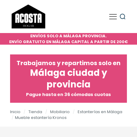
ENVÍOS SOLO A MÁLAGA PROVINCIA.
ENVÍO GRATUITO EN MÁLAGA CAPITAL A PARTIR DE 200€
Trabajamos y repartimos solo en
Málaga ciudad y
provincia
Pague hasta en 36 cómodas cuotas
Inicio
/
Tienda
/
Mobiliario
/
Estanterías en Málaga
/
Mueble estantería Kronos