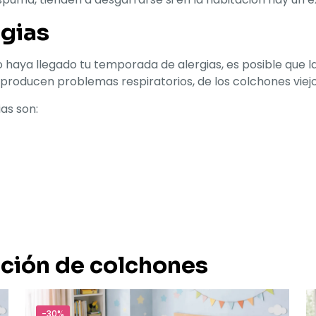
rgias
o haya llegado tu temporada de alergias, es posible que l
s producen problemas respiratorios, de los colchones viejo
as son:
cción de colchones
-30%