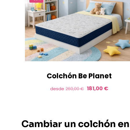
Colchón Be Planet
El
El
181,00
€
desde
260,00
€
precio
precio
original
actual
era:
es:
260,00 €.
181,00 €.
Cambiar un colchón en