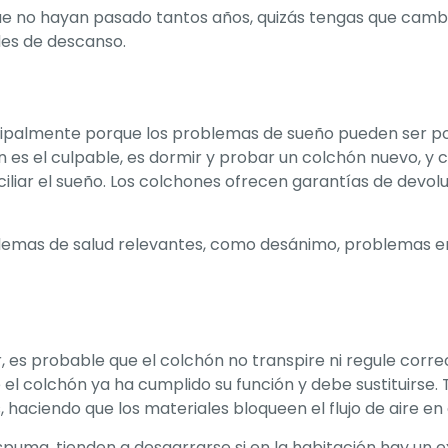
que no hayan pasado tantos años, quizás tengas que camb
des de descanso.
principalmente porque los problemas de sueño pueden ser 
 es el culpable, es dormir y probar un colchón nuevo, y 
iliar el sueño. Los colchones ofrecen garantías de devol
lemas de salud relevantes, como desánimo, problemas e
, es probable que el colchón no transpire ni regule cor
 el colchón ya ha cumplido su función y debe sustituirse
haciendo que los materiales bloqueen el flujo de aire en e
ma, tienden a desgarrarse si en la habitación hay un ex