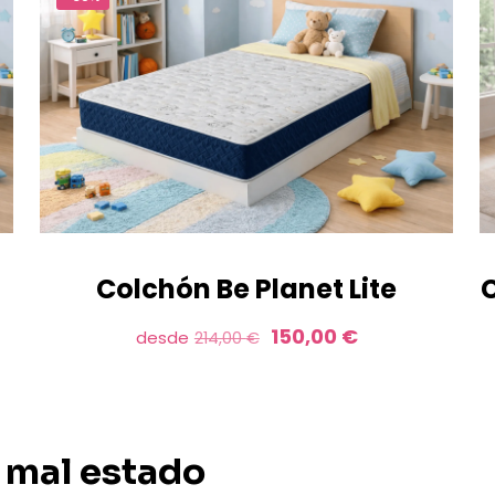
Colchón Be Planet Lite
El
El
150,00
€
desde
214,00
€
precio
precio
original
actual
era:
es:
214,00 €.
150,00 €.
 mal estado