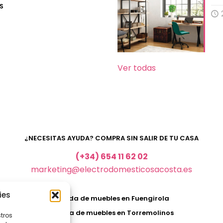
S
Ver todas
¿NECESITAS AYUDA? COMPRA SIN SALIR DE TU CASA
(+34) 654 11 62 02
marketing@electrodomesticosacosta.es
ies
Tienda de muebles en Fuengirola
Tienda de muebles en Torremolinos
stros