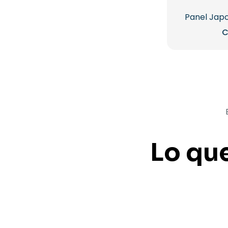
Panel Jap
C
Lo qu