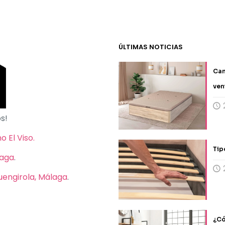
ÚLTIMAS NOTICIAS
Can
ven
s!
 El Viso.
Tip
laga
.
Fuengirola, Málaga
.
¿Có