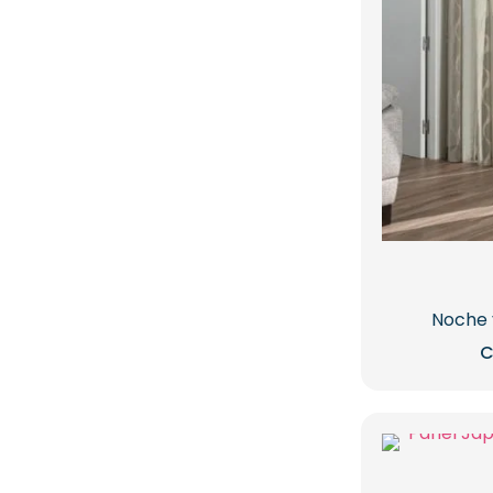
Noche y
C