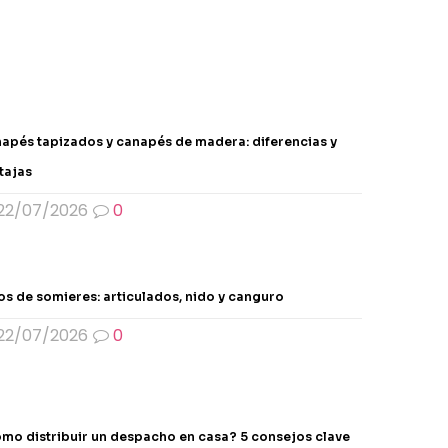
apés tapizados y canapés de madera: diferencias y
tajas
22/07/2026
0
os de somieres: articulados, nido y canguro
22/07/2026
0
mo distribuir un despacho en casa? 5 consejos clave