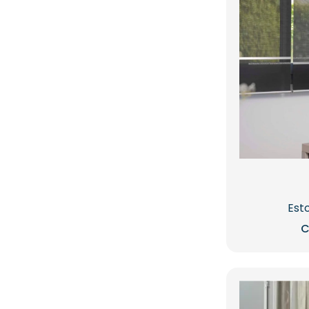
Est
C