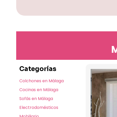
M
Categorías
Colchones en Málaga
Cocinas en Málaga
Sofás en Málaga
Electrodomésticos
Mobiliario