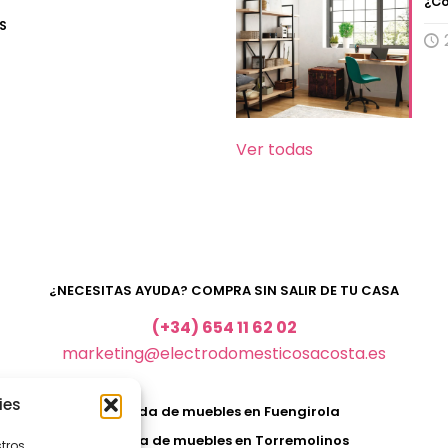
¿Có
S
Ver todas
¿NECESITAS AYUDA? COMPRA SIN SALIR DE TU CASA
(+34) 654 11 62 02
marketing@electrodomesticosacosta.es
ies
Tienda de muebles en Fuengirola
Tienda de muebles en Torremolinos
stros