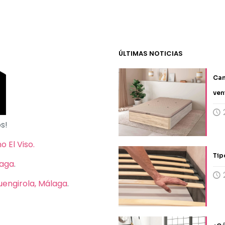
ÚLTIMAS NOTICIAS
Can
ven
s!
 El Viso.
Tip
laga
.
Fuengirola, Málaga
.