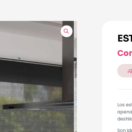
ES
Con
¡
Los es
apena
deshil
Son id