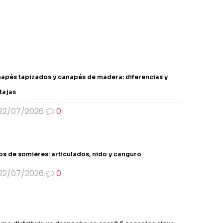
apés tapizados y canapés de madera: diferencias y
tajas
22/07/2026
0
os de somieres: articulados, nido y canguro
22/07/2026
0