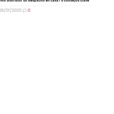
mo distribuir un despacho en casa? 5 consejos clave
28/01/2025
0