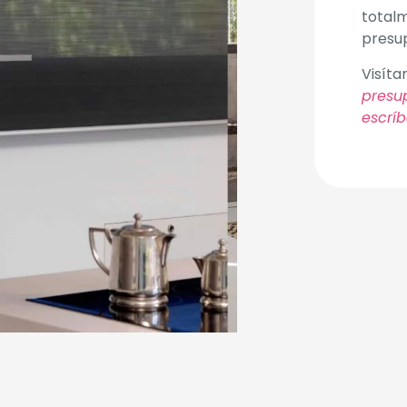
totalm
presu
Visíta
presu
escríb