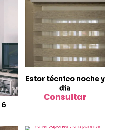
Estor técnico noche y
día
Consultar
 6