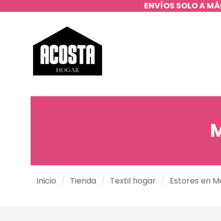
ENVÍOS SOLO A MÁ
M
Inicio
/
Tienda
/
Textil hogar
/
Estores en M