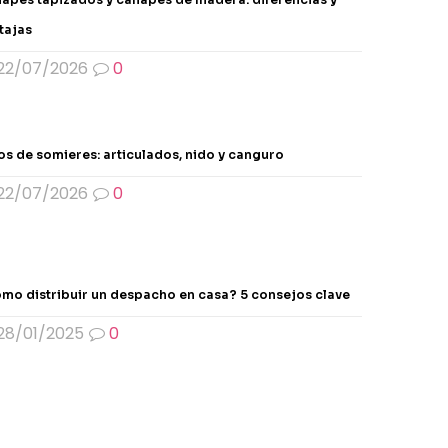
se
tajas
pueden
elegir
22/07/2026
0
en
la
página
de
os de somieres: articulados, nido y canguro
producto
22/07/2026
0
mo distribuir un despacho en casa? 5 consejos clave
28/01/2025
0