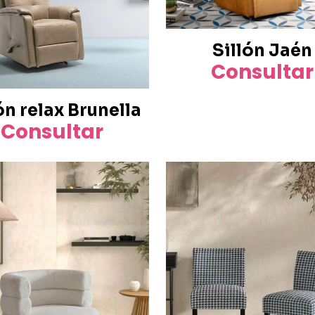
Sillón Jaén
Consultar
ón relax Brunella
Consultar