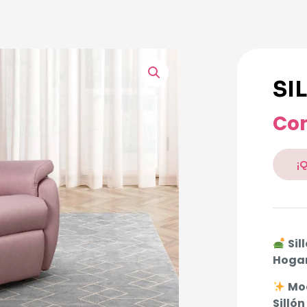
SI
Con
¡
Sil
Hoga
Mo
Silló