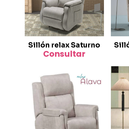
Sillón relax Saturno
Sill
Consultar