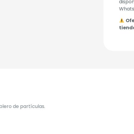
dispon
Whats
Ofe
tienda
blero de partículas.