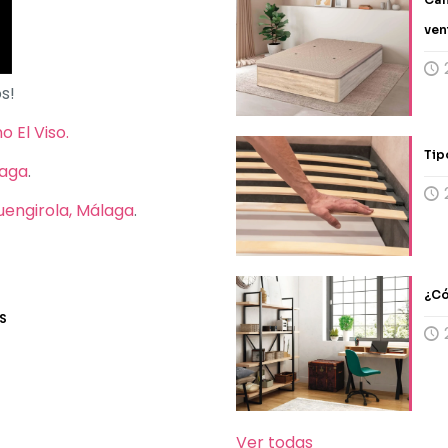
ven
s!
 El Viso.
Tip
laga
.
Fuengirola, Málaga
.
¿Có
S
Ver todas