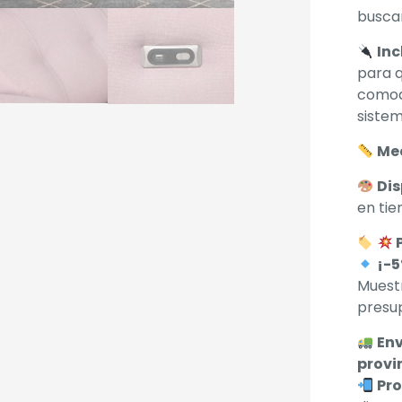
buscan
Inc
para q
comod
sistem
Me
Dis
en tie
¡-5
Muestr
presu
Env
provi
Pro