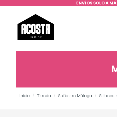
ENVÍOS SOLO A MÁ
M
Inicio
/
Tienda
/
Sofás en Málaga
/
Sillones 