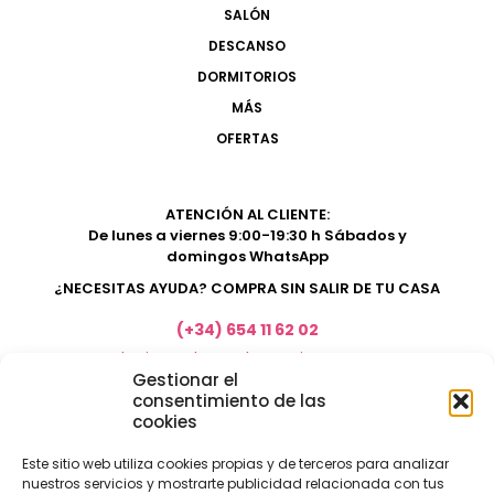
SALÓN
DESCANSO
DORMITORIOS
MÁS
OFERTAS
ATENCIÓN AL CLIENTE:
De lunes a viernes 9:00-19:30 h Sábados y
domingos WhatsApp
¿NECESITAS AYUDA? COMPRA SIN SALIR DE TU CASA
(+34) 654 11 62 02
marketing@electrodomesticosacosta.es
Gestionar el
consentimiento de las
cookies
Tienda de muebles en Fuengirola
Tienda de muebles en Torremolinos
Este sitio web utiliza cookies propias y de terceros para analizar
nuestros servicios y mostrarte publicidad relacionada con tus
Tienda de muebles en Benalmádena