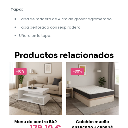
Tapa:
Tapa de madera de 4 cm de grosor aglomerado.
Tapa perforada con respiradero.
Uñero en la tapa.
Productos relacionados
-10%
-30%
Mesa de centro 542
Colchón muelle
El
El
ensacado + canapé