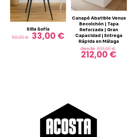
la
página
de
Canapé Abatible Venus
producto
Becolchón | Tapa
Silla Sofía
Reforzada | Gran
33,00
€
El
El
Capacidad | Entrega
50,00
€
precio
precio
Rápida en Málaga
original
actual
El
desde
303,00
€
212,00
€
era:
es:
precio
El
50,00 €.
33,00 €.
origina
precio
Este
era:
actual
producto
303,00 
es:
tiene
212,00 €
múltiples
variantes.
Las
opciones
se
pueden
elegir
en
la
página