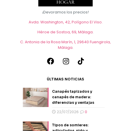
de
producto
¡Devoramos los precios!
Avda. Washington, 42, Polígono El Viso.
Héroe de Sostoa, 69, Málaga
.
C. Antonia de la Rosa Marín, 1, 29640 Fuengirola,
Málaga
.
ÚLTIMAS NOTICIAS
Canapés tapizados y
canapés de madera:
diferencias y ventajas
22/07/2026
0
Tipos de somieres:
articulados, nido y