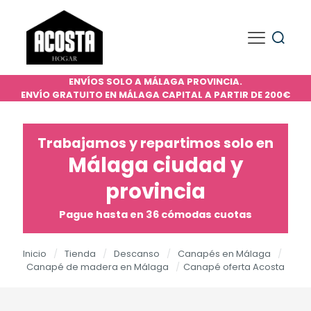
ENVÍOS SOLO A MÁLAGA PROVINCIA.
ENVÍO GRATUITO EN MÁLAGA CAPITAL A PARTIR DE 200€
Trabajamos y repartimos solo en
Málaga ciudad y
provincia
Pague hasta en 36 cómodas cuotas
Inicio
/
Tienda
/
Descanso
/
Canapés en Málaga
/
Canapé de madera en Málaga
/
Canapé oferta Acosta