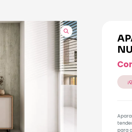
AP
NU
Con
¡
Apara
tende
para a