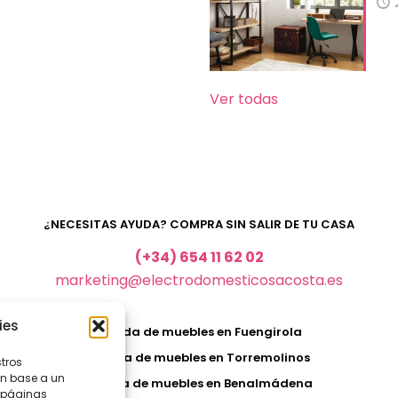
Ver todas
¿NECESITAS AYUDA? COMPRA SIN SALIR DE TU CASA
(+34) 654 11 62 02
marketing@electrodomesticosacosta.es
ies
Tienda de muebles en Fuengirola
Tienda de muebles en Torremolinos
stros
en base a un
Tienda de muebles en Benalmádena
, páginas