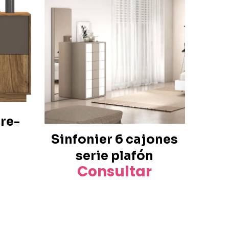
re-
Sinfonier 6 cajones
serie plafón
Consultar
Este
producto
tiene
múltiples