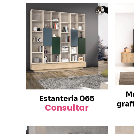
Mu
Estantería 065
graf
Consultar