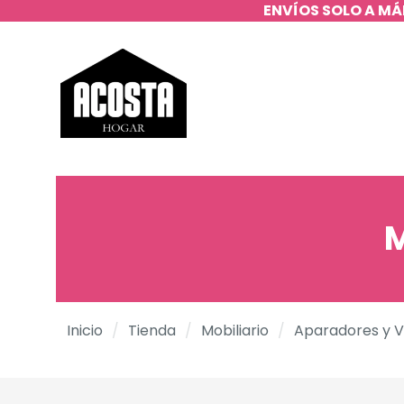
ENVÍOS SOLO A MÁ
M
Inicio
/
Tienda
/
Mobiliario
/
Aparadores y V