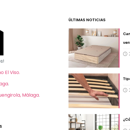
ÚLTIMAS NOTICIAS
Can
ven
s!
 El Viso.
Tip
laga
.
Fuengirola, Málaga
.
¿Có
S