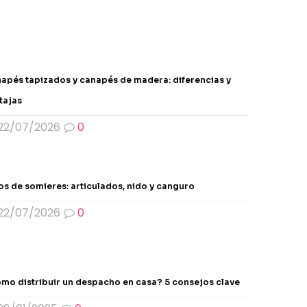
variantes.
Las
opciones
se
pueden
apés tapizados y canapés de madera: diferencias y
elegir
tajas
en
la
22/07/2026
0
página
de
producto
os de somieres: articulados, nido y canguro
22/07/2026
0
mo distribuir un despacho en casa? 5 consejos clave