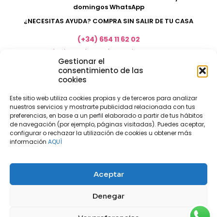
domingos WhatsApp
¿NECESITAS AYUDA? COMPRA SIN SALIR DE TU CASA
(+34) 654 11 62 02
marketing@electrodomesticosacosta.es
Gestionar el
consentimiento de las
cookies
Tienda de muebles en Fuengirola
Tienda de muebles en Torremolinos
Este sitio web utiliza cookies propias y de terceros para analizar
nuestros servicios y mostrarte publicidad relacionada con tus
Tienda de muebles en Benalmádena
preferencias, en base a un perfil elaborado a partir de tus hábitos
Tienda de muebles en el Rincón de la Victoria
de navegación (por ejemplo, páginas visitadas). Puedes aceptar,
configurar o rechazar la utilización de cookies u obtener más
Tienda de electrodomésticos en Málaga
información
AQUÍ
Tienda de muebles en Coín
Tienda de muebles en Cártama
Aceptar
Nuestras tiendas físicas
Nosotros
Denegar
Mi cuenta
Aviso legal
Política de privacidad