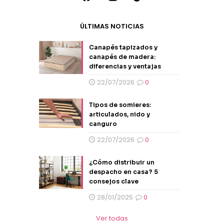
ÚLTIMAS NOTICIAS
Canapés tapizados y
canapés de madera:
diferencias y ventajas
22/07/2026
0
Tipos de somieres:
articulados, nido y
canguro
22/07/2026
0
¿Cómo distribuir un
despacho en casa? 5
consejos clave
28/01/2025
0
Ver todas