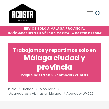
ENVÍOS SOLO A MÁLAGA PROVINCIA.
ENVÍO GRATUITO EN MÁLAGA CAPITAL A PARTIR DE 200€
Trabajamos y repartimos solo en
Málaga ciudad y
provincia
Pague hasta en 36 cómodas cuotas
Inicio
/
Tienda
/
Mobiliario
/
Aparadores y Vitrinas en Málaga
/
Aparador W-502