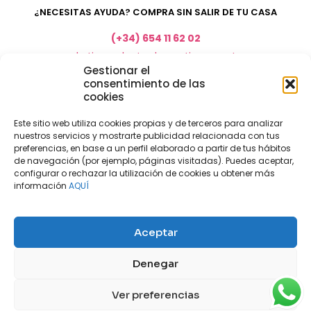
¿NECESITAS AYUDA? COMPRA SIN SALIR DE TU CASA
(+34) 654 11 62 02
marketing@electrodomesticosacosta.es
Gestionar el
consentimiento de las
cookies
Tienda de muebles en Fuengirola
Tienda de muebles en Torremolinos
Este sitio web utiliza cookies propias y de terceros para analizar
nuestros servicios y mostrarte publicidad relacionada con tus
Tienda de muebles en Benalmádena
preferencias, en base a un perfil elaborado a partir de tus hábitos
Tienda de muebles en el Rincón de la Victoria
de navegación (por ejemplo, páginas visitadas). Puedes aceptar,
configurar o rechazar la utilización de cookies u obtener más
Tienda de electrodomésticos en Málaga
información
AQUÍ
Tienda de muebles en Coín
Tienda de muebles en Cártama
Aceptar
Nuestras tiendas físicas
Nosotros
Denegar
Mi cuenta
Aviso legal
Política de privacidad
Ver preferencias
Políticas de cookies
Contacto
Blog