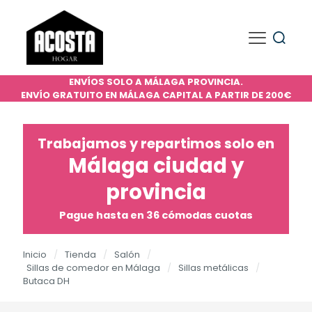
ENVÍOS SOLO A MÁLAGA PROVINCIA.
ENVÍO GRATUITO EN MÁLAGA CAPITAL A PARTIR DE 200€
Trabajamos y repartimos solo en
Málaga ciudad y
provincia
Pague hasta en 36 cómodas cuotas
Inicio
/
Tienda
/
Salón
/
Sillas de comedor en Málaga
/
Sillas metálicas
/
Butaca DH