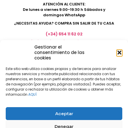
ATENCIÓN AL CLIENTE:
De lunes a viernes 9:00-19:30 h Sábados y
domingos WhatsApp
¿NECESITAS AYUDA? COMPRA SIN SALIR DE TU CASA
(+34) 654 11 62 02
marketing@electrodomesticosacosta.es
Gestionar el
consentimiento de las
cookies
Tienda de muebles en Fuengirola
Tienda de muebles en Torremolinos
Este sitio web utiliza cookies propias y de terceros para analizar
nuestros servicios y mostrarte publicidad relacionada con tus
Tienda de muebles en Benalmádena
preferencias, en base a un perfil elaborado a partir de tus hábitos
Tienda de muebles en el Rincón de la Victoria
de navegación (por ejemplo, páginas visitadas). Puedes aceptar,
configurar o rechazar la utilización de cookies u obtener más
Tienda de electrodomésticos en Málaga
información
AQUÍ
Tienda de muebles en Coín
Tienda de muebles en Cártama
Aceptar
Nuestras tiendas físicas
Nosotros
Denegar