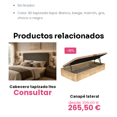
Sin tirador.
Color 3D tapizado tapa: Blanco, beige, marrón, gris,
choco o negro.
Productos relacionados
-10%
Cabecero tapizado liso
Consultar
Canapé lateral
El
desde
295,00
€
265,50
€
precio
El
origina
precio
Este
era: