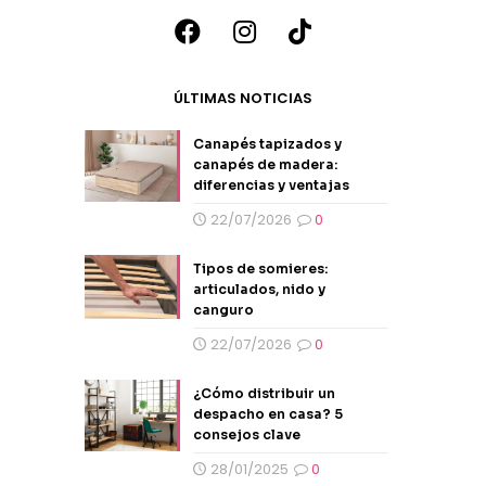
ÚLTIMAS NOTICIAS
Canapés tapizados y
canapés de madera:
diferencias y ventajas
22/07/2026
0
Tipos de somieres:
articulados, nido y
canguro
22/07/2026
0
¿Cómo distribuir un
despacho en casa? 5
consejos clave
28/01/2025
0