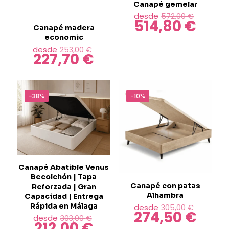
elegir
Canapé gemelar
en
El
desde
572,00
€
514,80
€
la
precio
El
Canapé madera
página
origina
precio
economic
Este
de
era:
actual
El
desde
253,00
€
producto
producto
572,00 
es:
227,70
€
precio
El
tiene
514,80 
original
precio
múltiples
Este
era:
actual
variantes.
producto
253,00 €.
es:
Las
tiene
-38%
227,70 €.
-10%
opciones
múltiples
se
variantes.
pueden
Las
elegir
opciones
en
se
la
pueden
página
elegir
de
Canapé Abatible Venus
en
producto
Becolchón | Tapa
la
Canapé con patas
Reforzada | Gran
página
Alhambra
Capacidad | Entrega
de
El
Rápida en Málaga
desde
305,00
€
producto
274,50
€
precio
El
El
desde
303,00
€
212,00
€
origina
precio
precio
El