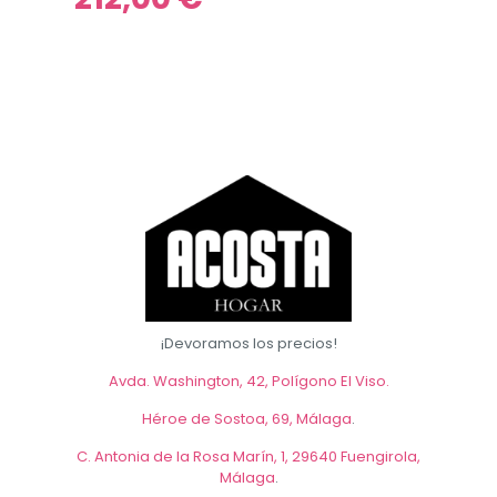
Este
era:
original
actual
precio
producto
Este
305,00 
era:
es:
actual
tiene
producto
303,00 €.
274,50
es:
múltiples
tiene
212,00 €.
variantes.
múltiples
Las
variantes.
opciones
Las
se
opciones
pueden
se
elegir
pueden
en
elegir
la
en
página
la
de
página
producto
de
producto
¡Devoramos los precios!
Avda. Washington, 42, Polígono El Viso.
Héroe de Sostoa, 69, Málaga
.
C. Antonia de la Rosa Marín, 1, 29640 Fuengirola,
Málaga
.