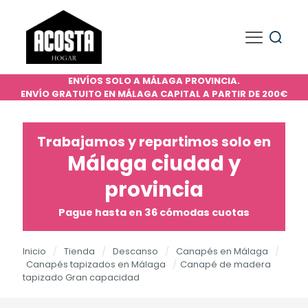
ENVÍOS SOLO A MÁLAGA PROVINCIA.
ENVÍO GRATUITO EN MÁLAGA CAPITAL A PARTIR DE 200€
Trabajamos y repartimos solo en
Málaga ciudad y
provincia
Pague hasta en 36 cómodas cuotas
Inicio
/
Tienda
/
Descanso
/
Canapés en Málaga
/
Canapés tapizados en Málaga
/
Canapé de madera
tapizado Gran capacidad