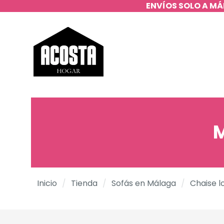
ENVÍOS SOLO A MÁ
M
Inicio
/
Tienda
/
Sofás en Málaga
/
Chaise l