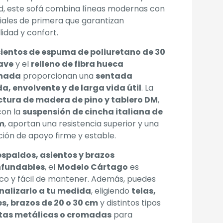
d, este sofá combina líneas modernas con
ales de primera que garantizan
lidad y confort.
ientos de espuma de poliuretano de 30
ave
y el
relleno de fibra hueca
onada
proporcionan una
sentada
da, envolvente y de larga vida útil
. La
ctura de madera de pino y tablero DM
,
con la
suspensión de cincha italiana de
m
, aportan una resistencia superior y una
ión de apoyo firme y estable.
espaldos, asientos y brazos
fundables
, el
Modelo Cártago
es
co y fácil de mantener. Además, puedes
nalizarlo a tu medida
, eligiendo
telas,
es, brazos de 20 o 30 cm
y distintos tipos
tas metálicas o cromadas
para