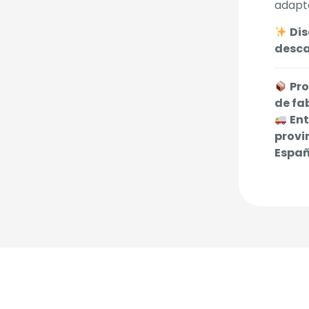
adapta
Dis
desca
Pro
de fa
Ent
provi
Españ