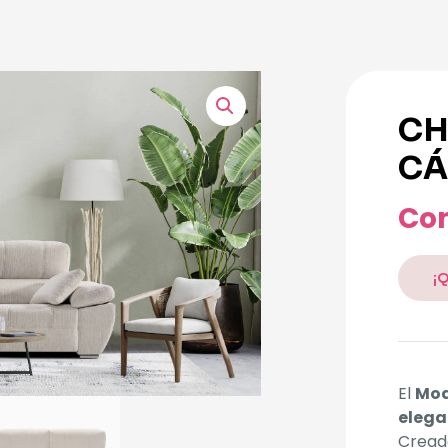
CH
CÁ
Con
¡
El
Mod
elega
Creado