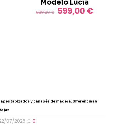
Modelo Lucía
599,00
€
El
El
680,00
€
precio
precio
original
actual
era:
es:
680,00 €.
599,00 €.
apés tapizados y canapés de madera: diferencias y
tajas
22/07/2026
0