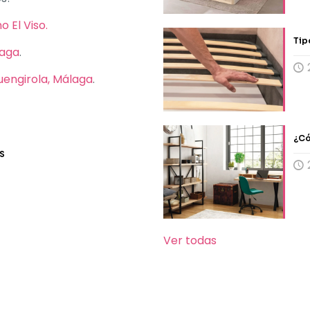
 El Viso.
Tip
laga
.
Fuengirola, Málaga
.
¿Có
S
Ver todas