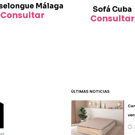
selongue Málaga
producto
Sofá Cuba
Consultar
Consultar
Este
producto
tiene
múltiples
variantes.
Las
opciones
se
pueden
elegir
ÚLTIMAS NOTICIAS
en
la
Can
página
ven
de
producto
s!