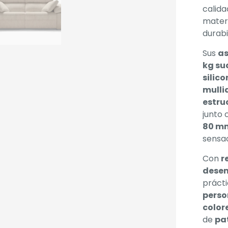
calida
materi
durabi
Sus
as
kg su
silic
mulli
estru
junto 
80 m
sensac
Con
r
desen
prácti
perso
color
de
pa