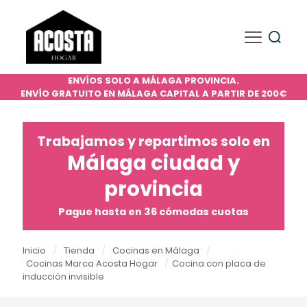
ENVÍOS SOLO A MÁLAGA PROVINCIA.
ENVÍO GRATUITO EN MÁLAGA CAPITAL A PARTIR DE 200€
Trabajamos y repartimos solo en
Málaga ciudad y
provincia
Pague hasta en 36 cómodas cuotas
Inicio
/
Tienda
/
Cocinas en Málaga
/
Cocinas Marca Acosta Hogar
/
Cocina con placa de
inducción invisible