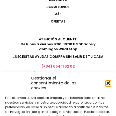
DORMITORIOS
MÁS
OFERTAS
ATENCIÓN AL CLIENTE:
De lunes a viernes 9:00-19:30 h Sábados y
domingos WhatsApp
¿NECESITAS AYUDA? COMPRA SIN SALIR DE TU CASA
(+34) 654 11 62 02
marketing@electrodomesticosacosta.es
Gestionar el
consentimiento de las
cookies
Tienda de muebles en Fuengirola
Tienda de muebles en Torremolinos
Este sitio web utiliza cookies propias y de terceros para analizar
nuestros servicios y mostrarte publicidad relacionada con tus
Tienda de muebles en Benalmádena
preferencias, en base a un perfil elaborado a partir de tus hábitos
Tienda de muebles en el Rincón de la Victoria
de navegación (por ejemplo, páginas visitadas). Puedes aceptar,