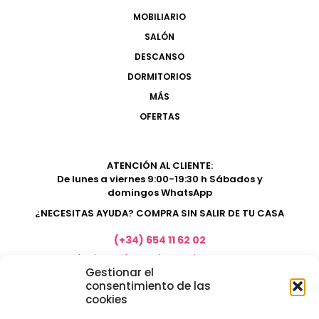
MOBILIARIO
SALÓN
DESCANSO
DORMITORIOS
MÁS
OFERTAS
ATENCIÓN AL CLIENTE:
De lunes a viernes 9:00-19:30 h Sábados y
domingos WhatsApp
¿NECESITAS AYUDA? COMPRA SIN SALIR DE TU CASA
(+34) 654 11 62 02
marketing@electrodomesticosacosta.es
Gestionar el
consentimiento de las
cookies
Tienda de muebles en Fuengirola