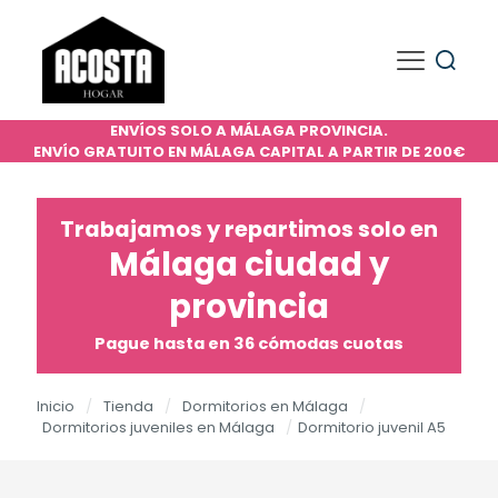
ENVÍOS SOLO A MÁLAGA PROVINCIA.
ENVÍO GRATUITO EN MÁLAGA CAPITAL A PARTIR DE 200€
Trabajamos y repartimos solo en
Málaga ciudad y
provincia
Pague hasta en 36 cómodas cuotas
Inicio
/
Tienda
/
Dormitorios en Málaga
/
Dormitorios juveniles en Málaga
/
Dormitorio juvenil A5