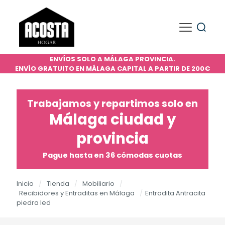
ENVÍOS SOLO A MÁLAGA PROVINCIA.
ENVÍO GRATUITO EN MÁLAGA CAPITAL A PARTIR DE 200€
Trabajamos y repartimos solo en
Málaga ciudad y
provincia
Pague hasta en 36 cómodas cuotas
Inicio
/
Tienda
/
Mobiliario
/
Recibidores y Entraditas en Málaga
/
Entradita Antracita
piedra led