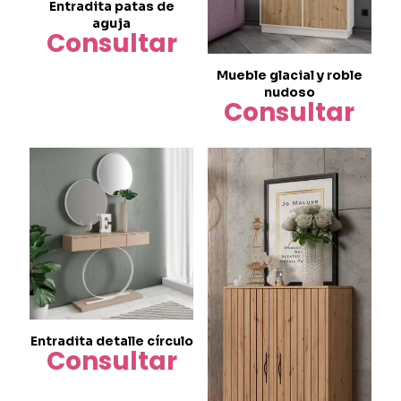
Entradita patas de
aguja
Consultar
Mueble glacial y roble
nudoso
Consultar
Entradita detalle círculo
Consultar
Este