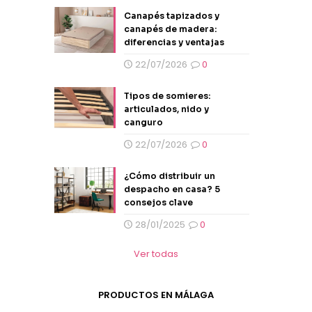
Canapés tapizados y
canapés de madera:
diferencias y ventajas
22/07/2026
0
Tipos de somieres:
articulados, nido y
canguro
22/07/2026
0
¿Cómo distribuir un
despacho en casa? 5
consejos clave
28/01/2025
0
Ver todas
PRODUCTOS EN MÁLAGA