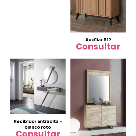
producto
tiene
múltiples
variantes.
Las
opciones
se
Auxiliar 312
pueden
Consultar
elegir
en
la
página
de
producto
Recibidor antracita –
blanco roto
Consultar