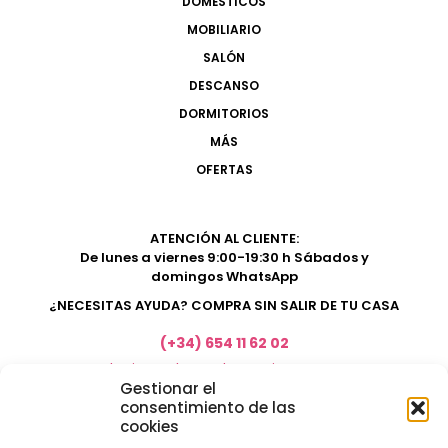
DOMÉSTICOS
MOBILIARIO
SALÓN
DESCANSO
DORMITORIOS
MÁS
OFERTAS
ATENCIÓN AL CLIENTE:
De lunes a viernes 9:00-19:30 h Sábados y
domingos WhatsApp
¿NECESITAS AYUDA? COMPRA SIN SALIR DE TU CASA
(+34) 654 11 62 02
marketing@electrodomesticosacosta.es
Gestionar el
consentimiento de las
cookies
Tienda de muebles en Fuengirola