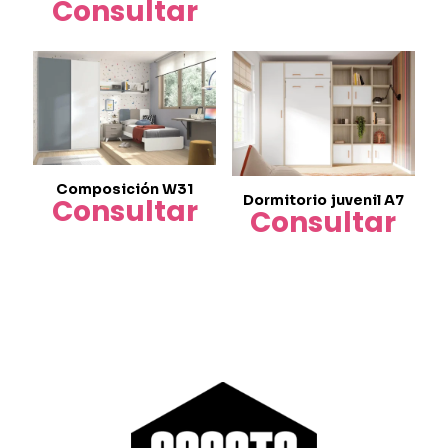
Consultar
Este
producto
tiene
múltiples
variantes.
Las
opciones
se
Composición W31
pueden
Dormitorio juvenil A7
Consultar
elegir
Consultar
en
la
página
de
producto