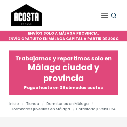
ENVÍOS SOLO A MÁLAGA PROVINCIA.
ENVÍO GRATUITO EN MÁLAGA CAPITAL A PARTIR DE 200€
Trabajamos y repartimos solo en
Málaga ciudad y
provincia
Pague hasta en 36 cómodas cuotas
Inicio
/
Tienda
/
Dormitorios en Málaga
/
Dormitorios juveniles en Málaga
/
Dormitorio juvenil E24