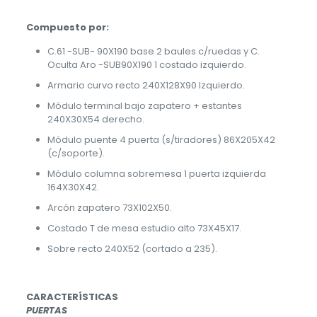
Compuesto por:
C.61 -SUB- 90X190 base 2 baules c/ruedas y C.
Oculta Aro -SUB90X190 1 costado izquierdo.
Armario curvo recto 240X128X90 Izquierdo.
Módulo terminal bajo zapatero + estantes
240X30X54 derecho.
Módulo puente 4 puerta (s/tiradores) 86X205X42
(c/soporte).
Módulo columna sobremesa 1 puerta izquierda
164X30X42.
Arcón zapatero 73X102X50.
Costado T de mesa estudio alto 73X45X17.
Sobre recto 240X52 (cortado a 235).
CARACTERÍSTICAS
PUERTAS