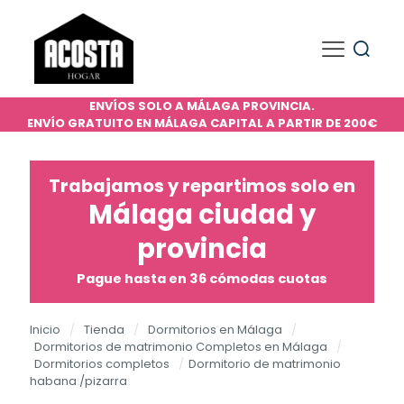
ENVÍOS SOLO A MÁLAGA PROVINCIA.
ENVÍO GRATUITO EN MÁLAGA CAPITAL A PARTIR DE 200€
Trabajamos y repartimos solo en
Málaga ciudad y
provincia
Pague hasta en 36 cómodas cuotas
Inicio
/
Tienda
/
Dormitorios en Málaga
/
Dormitorios de matrimonio Completos en Málaga
/
Dormitorios completos
/
Dormitorio de matrimonio
habana /pizarra