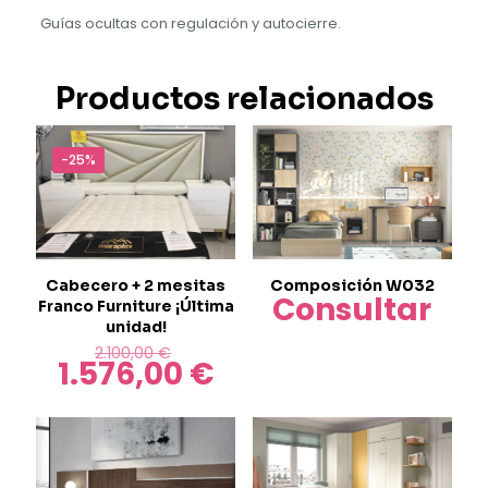
Guías ocultas con regulación y autocierre.
Productos relacionados
-25%
Composición W032
Cabecero + 2 mesitas
Consultar
Franco Furniture ¡Última
unidad!
El
2.100,00
€
1.576,00
€
precio
El
original
precio
era:
actual
2.100,00 €.
es:
1.576,00 €.