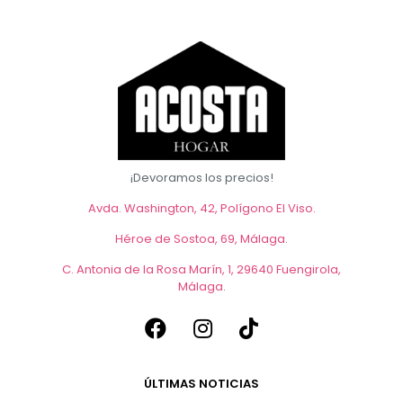
Las
opciones
se
pueden
elegir
en
la
página
de
producto
¡Devoramos los precios!
Avda. Washington, 42, Polígono El Viso.
Héroe de Sostoa, 69, Málaga
.
C. Antonia de la Rosa Marín, 1, 29640 Fuengirola,
Málaga
.
ÚLTIMAS NOTICIAS