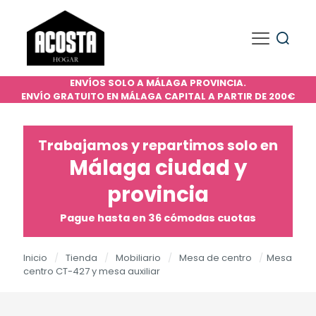
ENVÍOS SOLO A MÁLAGA PROVINCIA.
ENVÍO GRATUITO EN MÁLAGA CAPITAL A PARTIR DE 200€
Trabajamos y repartimos solo en
Málaga ciudad y
provincia
Pague hasta en 36 cómodas cuotas
Inicio
/
Tienda
/
Mobiliario
/
Mesa de centro
/
Mesa
centro CT-427 y mesa auxiliar