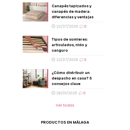
Canapés tapizados y
canapés de madera:
diferencias y ventajas
22/07/2026
0
Tipos de somieres:
articulados, nido y
canguro
22/07/2026
0
¿Cómo distribuir un
despacho en casa? 5
consejos clave
28/01/2025
0
Ver todas
PRODUCTOS EN MÁLAGA