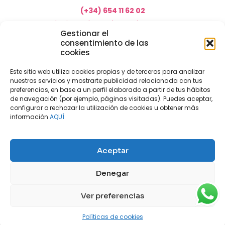
(+34) 654 11 62 02
marketing@electrodomesticosacosta.es
Gestionar el
consentimiento de las
cookies
Tienda de muebles en Fuengirola
Tienda de muebles en Torremolinos
Este sitio web utiliza cookies propias y de terceros para analizar
nuestros servicios y mostrarte publicidad relacionada con tus
Tienda de muebles en Benalmádena
preferencias, en base a un perfil elaborado a partir de tus hábitos
Tienda de muebles en el Rincón de la Victoria
de navegación (por ejemplo, páginas visitadas). Puedes aceptar,
configurar o rechazar la utilización de cookies u obtener más
Tienda de electrodomésticos en Málaga
información
AQUÍ
Tienda de muebles en Coín
Tienda de muebles en Cártama
Aceptar
Nuestras tiendas físicas
Nosotros
Denegar
Mi cuenta
Aviso legal
Política de privacidad
Ver preferencias
Políticas de cookies
Contacto
Blog
Políticas de cookies