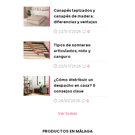
Canapés tapizados y
canapés de madera:
diferencias y ventajas
22/07/2026
0
Tipos de somieres:
articulados, nido y
canguro
22/07/2026
0
¿Cómo distribuir un
despacho en casa? 5
consejos clave
28/01/2025
0
Ver todas
PRODUCTOS EN MÁLAGA