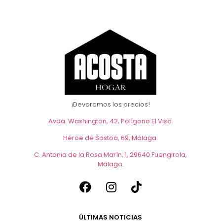
Las
opciones
se
pueden
elegir
en
la
página
de
producto
¡Devoramos los precios!
Avda. Washington, 42, Polígono El Viso.
Héroe de Sostoa, 69, Málaga
.
C. Antonia de la Rosa Marín, 1, 29640 Fuengirola,
Málaga
.
ÚLTIMAS NOTICIAS