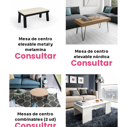
múltiples
variantes.
Las
opciones
se
pueden
elegir
Mesa de centro
en
elevable metal y
la
melamina
página
Mesa de centro
Consultar
de
elevable nórdica
Consultar
producto
Este
producto
tiene
múltiples
variantes.
Las
opciones
se
pueden
elegir
Mesas de centro
en
combinables (2 ud)
Consultar
la