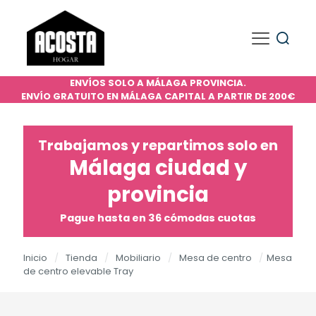
ENVÍOS SOLO A MÁLAGA PROVINCIA.
ENVÍO GRATUITO EN MÁLAGA CAPITAL A PARTIR DE 200€
Trabajamos y repartimos solo en
Málaga ciudad y
provincia
Pague hasta en 36 cómodas cuotas
Inicio
/
Tienda
/
Mobiliario
/
Mesa de centro
/
Mesa
de centro elevable Tray