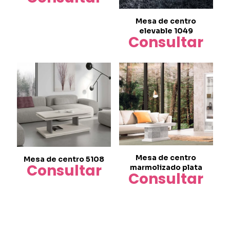
página
de
Mesa de centro
producto
elevable 1049
Consultar
Mesa de centro
Mesa de centro 5108
Consultar
marmolizado plata
Consultar
Este
producto
tiene
múltiples
variantes.