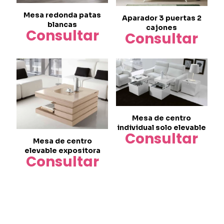
elegir
en
Mesa redonda patas
Aparador 3 puertas 2
la
blancas
cajones
página
Consultar
Consultar
de
producto
Mesa de centro
individual solo elevable
Consultar
Mesa de centro
elevable expositora
Consultar