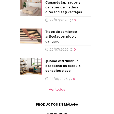
Canapés tapizados y
canapés de madera:
diferencias y ventajas
22/07/2026
0
Tipos de somieres:
articulados, nido y
canguro
22/07/2026
0
¿Cómo distribuir un
despacho en casa? 5
consejos clave
28/01/2025
0
Ver todas
PRODUCTOS EN MÁLAGA