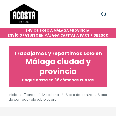
ENVÍOS SOLO A MÁLAGA PROVINCIA.
ENVÍO GRATUITO EN MÁLAGA CAPITAL A PARTIR DE 200€
Trabajamos y repartimos solo en
Málaga ciudad y
provincia
Pague hasta en 36 cómodas cuotas
Inicio
/
Tienda
/
Mobiliario
/
Mesa de centro
/
Mesa
de comedor elevable cuero