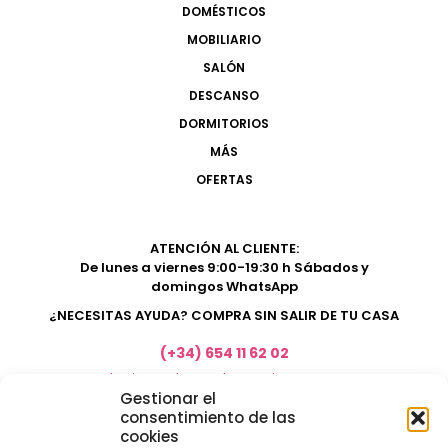
DOMÉSTICOS
MOBILIARIO
SALÓN
DESCANSO
DORMITORIOS
MÁS
OFERTAS
ATENCIÓN AL CLIENTE:
De lunes a viernes 9:00-19:30 h Sábados y
domingos WhatsApp
¿NECESITAS AYUDA? COMPRA SIN SALIR DE TU CASA
(+34) 654 11 62 02
marketing@electrodomesticosacosta.es
Gestionar el
consentimiento de las
cookies
Tienda de muebles en Fuengirola