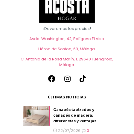
en
de
la
producto
página
de
producto
¡Devoramos los precios!
Avda. Washington, 42, Polígono El Viso.
Héroe de Sostoa, 69, Málaga
.
C. Antonia de la Rosa Marín, 1, 29640 Fuengirola,
Málaga
.
ÚLTIMAS NOTICIAS
Canapés tapizados y
canapés de madera:
diferencias y ventajas
22/07/2026
0