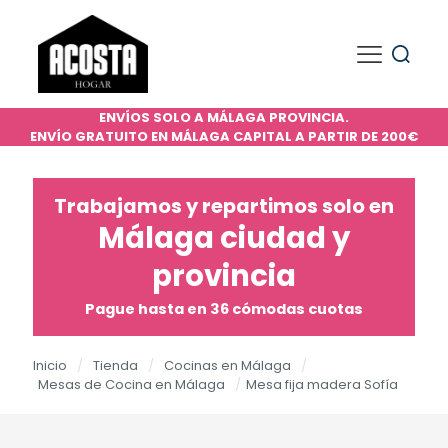
ENVÍOS SOLO A MÁLAGA PROVINCIA.
ENVÍO GRATUITO EN MÁLAGA CAPITAL A PARTIR DE 200€
Trabajamos y repartimos solo en
Málaga ciudad y
provincia
Pague hasta en 36 cómodas cuotas
Inicio
/
Tienda
/
Cocinas en Málaga
/
Mesas de Cocina en Málaga
/
Mesa fija madera Sofía