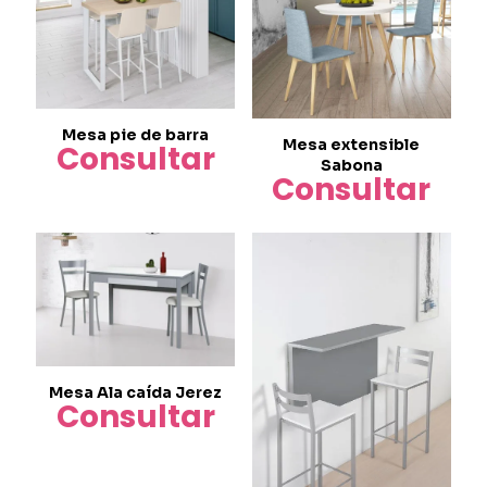
Mesa pie de barra
Mesa extensible
Consultar
Sabona
Consultar
Mesa Ala caída Jerez
Consultar
Este
producto