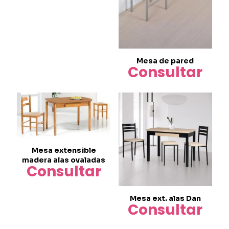
tiene
múltiples
variantes.
Las
opciones
se
pueden
Mesa de pared
Consultar
elegir
en
la
página
de
producto
Mesa extensible
madera alas ovaladas
Consultar
Este
producto
Mesa ext. alas Dan
Consultar
tiene
múltiples
Este
variantes.