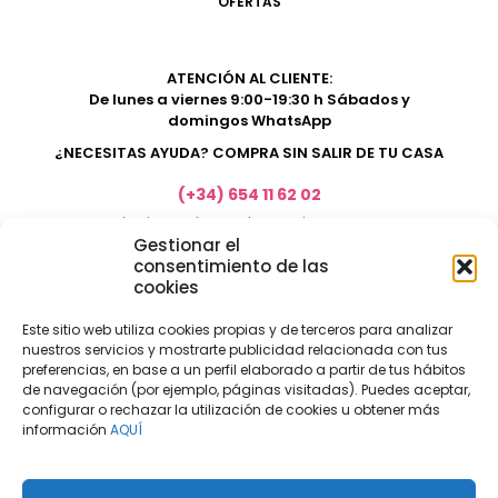
OFERTAS
ATENCIÓN AL CLIENTE:
De lunes a viernes 9:00-19:30 h Sábados y
domingos WhatsApp
¿NECESITAS AYUDA? COMPRA SIN SALIR DE TU CASA
(+34) 654 11 62 02
marketing@electrodomesticosacosta.es
Gestionar el
consentimiento de las
cookies
Tienda de muebles en Fuengirola
Tienda de muebles en Torremolinos
Este sitio web utiliza cookies propias y de terceros para analizar
nuestros servicios y mostrarte publicidad relacionada con tus
Tienda de muebles en Benalmádena
preferencias, en base a un perfil elaborado a partir de tus hábitos
Tienda de muebles en el Rincón de la Victoria
de navegación (por ejemplo, páginas visitadas). Puedes aceptar,
configurar o rechazar la utilización de cookies u obtener más
Tienda de electrodomésticos en Málaga
información
AQUÍ
Tienda de muebles en Coín
Tienda de muebles en Cártama