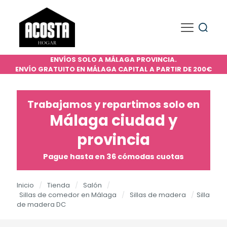
ENVÍOS SOLO A MÁLAGA PROVINCIA.
ENVÍO GRATUITO EN MÁLAGA CAPITAL A PARTIR DE 200€
Trabajamos y repartimos solo en
Málaga ciudad y
provincia
Pague hasta en 36 cómodas cuotas
Inicio
/
Tienda
/
Salón
/
Sillas de comedor en Málaga
/
Sillas de madera
/
Silla
de madera DC