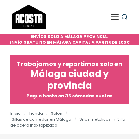
ENVÍOS SOLO A MÁLAGA PROVINCIA.
ENVÍO GRATUITO EN MÁLAGA CAPITAL A PARTIR DE 200€
Trabajamos y repartimos solo en
Málaga ciudad y
provincia
Pague hasta en 36 cómodas cuotas
Inicio
/
Tienda
/
Salón
/
Sillas de comedor en Málaga
/
Sillas metálicas
/
Silla
de acero inox tapizada