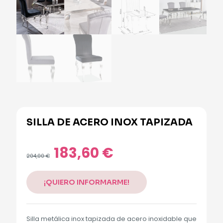
SILLA DE ACERO INOX TAPIZADA
Alternative:
183,60
€
El
El
204,00
€
precio
precio
original
actual
era:
es:
¡QUIERO INFORMARME!
204,00 €.
183,60 €.
Silla metálica inox tapizada de acero inoxidable que