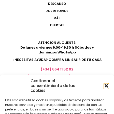
DESCANSO
DORMITORIOS
MÁS
OFERTAS
ATENCIÓN AL CLIENTE:
De lunes a viernes 9:00-19:30 h Sábados y
domingos WhatsApp
¿NECESITAS AYUDA? COMPRA SIN SALIR DE TU CASA
(+34) 654 11 62 02
marketing@electrodomesticosacosta.es
Gestionar el
consentimiento de las
cookies
Tienda de muebles en Fuengirola
Tienda de muebles en Torremolinos
Este sitio web utiliza cookies propias y de terceros para analizar
nuestros servicios y mostrarte publicidad relacionada con tus
Tienda de muebles en Benalmádena
preferencias, en base a un perfil elaborado a partir de tus hábitos
Tienda de muebles en el Rincón de la Victoria
de navegación (por ejemplo, páginas visitadas). Puedes aceptar,