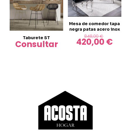
Mesa de comedor tapa
negra patas acero inox
El
848,00
€
Taburete ST
420,00
€
precio
El
Consultar
original
precio
era:
actual
848,00 €.
es:
420,00