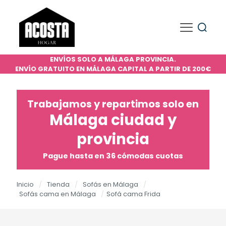
ENVÍOS SOLO A MÁLAGA PROVINCIA.
ENVÍO GRATUITO EN MÁLAGA CAPITAL A PARTIR DE 200€
Trabajamos y repartimos solo en
Málaga ciudad y
provincia
Pague hasta en 36 cómodas cuotas
Inicio
/
Tienda
/
Sofás en Málaga
/
Sofás cama en Málaga
/
Sofá cama Frida