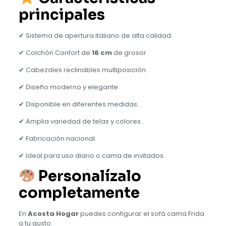
principales
✔ Sistema de apertura italiano de alta calidad.
✔ Colchón Confort de
16 cm
de grosor.
✔ Cabezales reclinables multiposición.
✔ Diseño moderno y elegante.
✔ Disponible en diferentes medidas.
✔ Amplia variedad de telas y colores.
✔ Fabricación nacional.
✔ Ideal para uso diario o cama de invitados.
Personalízalo
completamente
En
Acosta Hogar
puedes configurar el sofá cama Frida
a tu gusto.