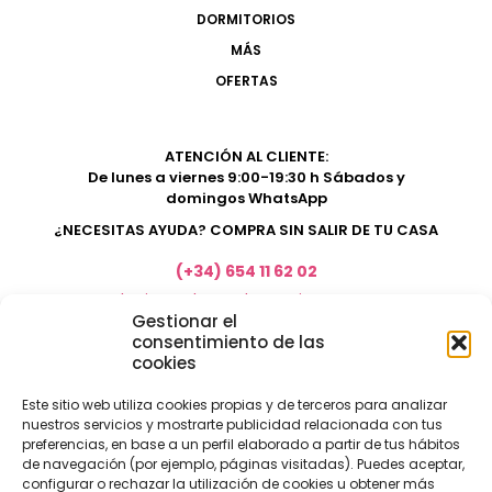
DORMITORIOS
MÁS
OFERTAS
ATENCIÓN AL CLIENTE:
De lunes a viernes 9:00-19:30 h Sábados y
domingos WhatsApp
¿NECESITAS AYUDA? COMPRA SIN SALIR DE TU CASA
(+34) 654 11 62 02
marketing@electrodomesticosacosta.es
Gestionar el
consentimiento de las
cookies
Tienda de muebles en Fuengirola
Tienda de muebles en Torremolinos
Este sitio web utiliza cookies propias y de terceros para analizar
nuestros servicios y mostrarte publicidad relacionada con tus
Tienda de muebles en Benalmádena
preferencias, en base a un perfil elaborado a partir de tus hábitos
Tienda de muebles en el Rincón de la Victoria
de navegación (por ejemplo, páginas visitadas). Puedes aceptar,
configurar o rechazar la utilización de cookies u obtener más
Tienda de electrodomésticos en Málaga