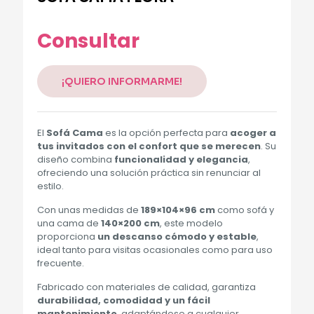
Alternative:
Consultar
¡QUIERO INFORMARME!
El
Sofá Cama
es la opción perfecta para
acoger a
tus invitados con el confort que se merecen
. Su
diseño combina
funcionalidad y elegancia
,
ofreciendo una solución práctica sin renunciar al
estilo.
Con unas medidas de
189×104×96 cm
como sofá y
una cama de
140×200 cm
, este modelo
proporciona
un descanso cómodo y estable
,
ideal tanto para visitas ocasionales como para uso
frecuente.
Fabricado con materiales de calidad, garantiza
durabilidad, comodidad y un fácil
mantenimiento
, adaptándose a cualquier