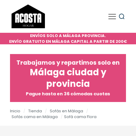
ENVÍOS SOLO A MÁLAGA PROVINCIA.
ENVÍO GRATUITO EN MÁLAGA CAPITAL A PARTIR DE 200€
Trabajamos y repartimos solo en
Málaga ciudad y
provincia
Pague hasta en 36 cómodas cuotas
Inicio
/
Tienda
/
Sofás en Málaga
/
Sofás cama en Málaga
/
Sofá cama Flora