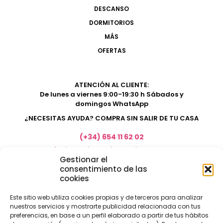
DESCANSO
DORMITORIOS
MÁS
OFERTAS
ATENCIÓN AL CLIENTE:
De lunes a viernes 9:00-19:30 h Sábados y
domingos WhatsApp
¿NECESITAS AYUDA? COMPRA SIN SALIR DE TU CASA
(+34) 654 11 62 02
marketing@electrodomesticosacosta.es
Gestionar el
consentimiento de las
cookies
Tienda de muebles en Fuengirola
Tienda de muebles en Torremolinos
Este sitio web utiliza cookies propias y de terceros para analizar
nuestros servicios y mostrarte publicidad relacionada con tus
Tienda de muebles en Benalmádena
preferencias, en base a un perfil elaborado a partir de tus hábitos
Tienda de muebles en el Rincón de la Victoria