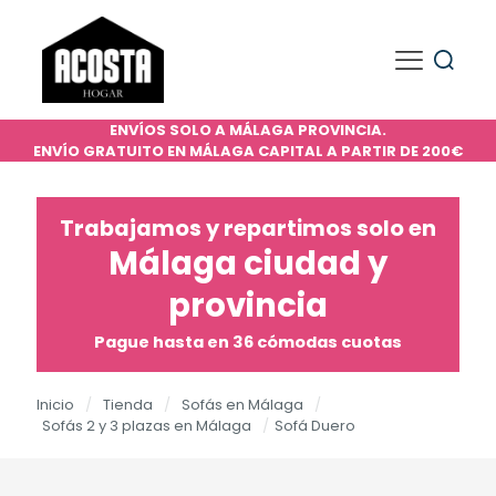
ENVÍOS SOLO A MÁLAGA PROVINCIA.
ENVÍO GRATUITO EN MÁLAGA CAPITAL A PARTIR DE 200€
Trabajamos y repartimos solo en
Málaga ciudad y
provincia
Pague hasta en 36 cómodas cuotas
Inicio
/
Tienda
/
Sofás en Málaga
/
Sofás 2 y 3 plazas en Málaga
/
Sofá Duero