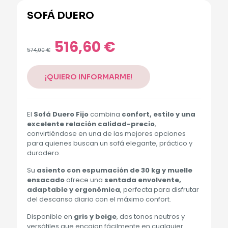
SOFÁ DUERO
Alternative:
516,60
€
El
El
574,00
€
precio
precio
original
actual
era:
es:
¡QUIERO INFORMARME!
574,00 €.
516,60 €.
El
Sofá Duero Fijo
combina
confort, estilo y una
excelente relación calidad-precio
,
convirtiéndose en una de las mejores opciones
para quienes buscan un sofá elegante, práctico y
duradero.
Su
asiento con espumación de 30 kg y muelle
ensacado
ofrece una
sentada envolvente,
adaptable y ergonómica
, perfecta para disfrutar
del descanso diario con el máximo confort.
Disponible en
gris y beige
, dos tonos neutros y
versátiles que encajan fácilmente en cualquier