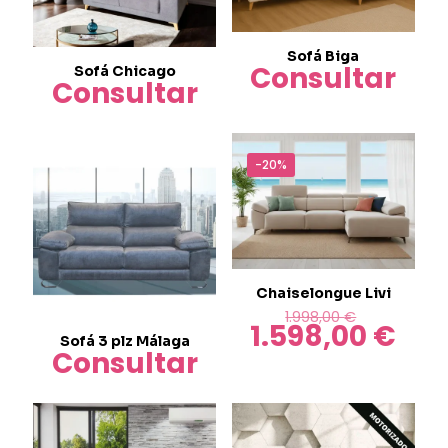
Sofá Biga
Consultar
Sofá Chicago
Consultar
-20%
Chaiselongue Livi
El
1.998,00
€
1.598,00
€
precio
El
Sofá 3 plz Málaga
original
preci
Consultar
era:
actua
1.998,00 €
es:
1.598,