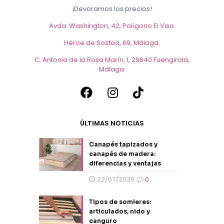
producto
¡Devoramos los precios!
Avda. Washington, 42, Polígono El Viso.
Héroe de Sostoa, 69, Málaga
.
C. Antonia de la Rosa Marín, 1, 29640 Fuengirola,
Málaga
.
ÚLTIMAS NOTICIAS
Canapés tapizados y
canapés de madera:
diferencias y ventajas
22/07/2026
0
Tipos de somieres:
articulados, nido y
canguro