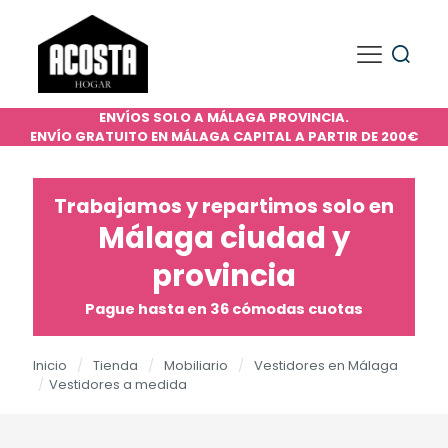
ENVÍOS SOLO A MÁLAGA PROVINCIA.
ENVÍO GRATUITO EN MÁLAGA CAPITAL A PARTIR DE 200€
Trabajamos y repartimos solo en
Málaga ciudad y
provincia
Pague hasta en 36 cómodas cuotas
Inicio
/
Tienda
/
Mobiliario
/
Vestidores en Málaga
/
Vestidores a medida