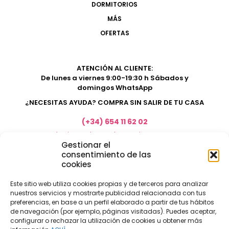
DORMITORIOS
MÁS
OFERTAS
ATENCIÓN AL CLIENTE:
De lunes a viernes 9:00-19:30 h Sábados y
domingos WhatsApp
¿NECESITAS AYUDA? COMPRA SIN SALIR DE TU CASA
(+34) 654 11 62 02
marketing@electrodomesticosacosta.es
Gestionar el
consentimiento de las
cookies
Tienda de muebles en Fuengirola
Tienda de muebles en Torremolinos
Este sitio web utiliza cookies propias y de terceros para analizar
nuestros servicios y mostrarte publicidad relacionada con tus
Tienda de muebles en Benalmádena
preferencias, en base a un perfil elaborado a partir de tus hábitos
Tienda de muebles en el Rincón de la Victoria
de navegación (por ejemplo, páginas visitadas). Puedes aceptar,
configurar o rechazar la utilización de cookies u obtener más
Tienda de electrodomésticos en Málaga