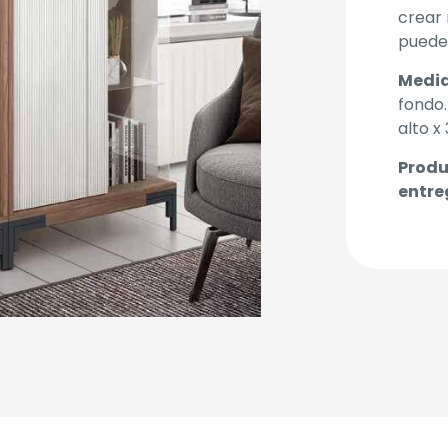
crear 
puedes
Medid
fondo.
alto x
Produ
entre