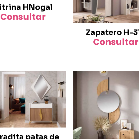
itrina HNogal
Consultar
Zapatero H-3
Consultar
radita patas de