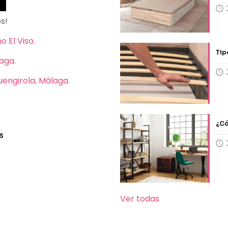
s!
 El Viso.
Tip
laga
.
Fuengirola, Málaga
.
¿Có
S
Ver todas