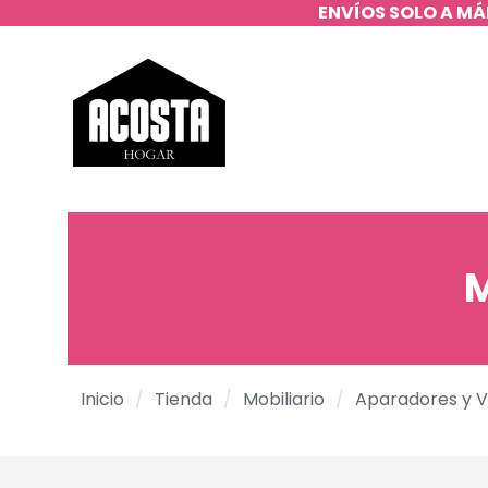
ENVÍOS SOLO A MÁ
M
Inicio
/
Tienda
/
Mobiliario
/
Aparadores y V