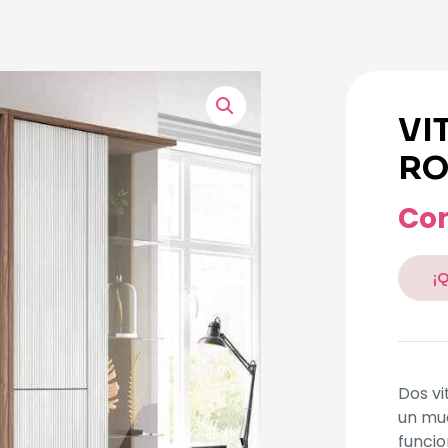
VI
RO
Con
¡
Dos vi
un mue
funcio