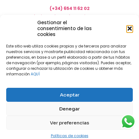
(+34) 654 11 62 02
marketing@electrodomesticosacosta.es
Gestionar el
consentimiento de las
cookies
Tienda de muebles en Fuengirola
Tienda de muebles en Torremolinos
Este sitio web utiliza cookies propias y de terceros para analizar
nuestros servicios y mostrarte publicidad relacionada con tus
Tienda de muebles en Benalmádena
preferencias, en base a un perfil elaborado a partir de tus hábitos
Tienda de muebles en el Rincón de la Victoria
de navegación (por ejemplo, páginas visitadas). Puedes aceptar,
configurar o rechazar la utilización de cookies u obtener más
Tienda de electrodomésticos en Málaga
información
AQUÍ
Tienda de muebles en Coín
Tienda de muebles en Cártama
Aceptar
Nuestras tiendas físicas
Nosotros
Denegar
Mi cuenta
Aviso legal
Política de privacidad
Ver preferencias
Políticas de cookies
Contacto
Blog
Políticas de cookies