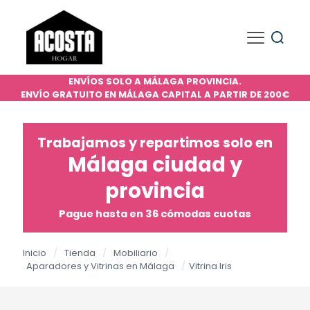
ENVÍOS SOLO A MÁLAGA PROVINCIA.
ENVÍO GRATUITO EN MÁLAGA CAPITAL A PARTIR DE 200€
Trabajamos y repartimos solo en
Málaga ciudad y
provincia
Pague hasta en 36 cómodas cuotas
Inicio
/
Tienda
/
Mobiliario
/
Aparadores y Vitrinas en Málaga
/
Vitrina Iris