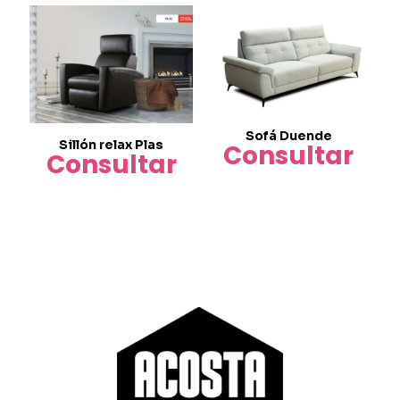
Sofá Duende
Sillón relax Plas
Consultar
Consultar
Este
producto
tiene
múltiples
variantes.
Las
opciones
se
pueden
elegir
en
la
página