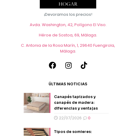
de
producto
¡Devoramos los precios!
Avda. Washington, 42, Polígono El Viso.
Héroe de Sostoa, 69, Málaga
.
C. Antonia de la Rosa Marín, 1, 29640 Fuengirola,
Málaga
.
ÚLTIMAS NOTICIAS
Canapés tapizados y
canapés de madera:
diferencias y ventajas
22/07/2026
0
Tipos de somieres: