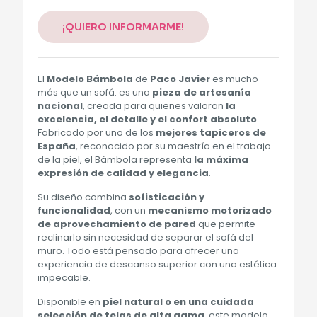
Alternative:
¡QUIERO INFORMARME!
El
Modelo Bámbola
de
Paco Javier
es mucho
más que un sofá: es una
pieza de artesanía
nacional
, creada para quienes valoran
la
excelencia, el detalle y el confort absoluto
.
Fabricado por uno de los
mejores tapiceros de
España
, reconocido por su maestría en el trabajo
de la piel, el Bámbola representa
la máxima
expresión de calidad y elegancia
.
Su diseño combina
sofisticación y
funcionalidad
, con un
mecanismo motorizado
de aprovechamiento de pared
que permite
reclinarlo sin necesidad de separar el sofá del
muro. Todo está pensado para ofrecer una
experiencia de descanso superior con una estética
impecable.
Disponible en
piel natural o en una cuidada
selección de telas de alta gama
, este modelo