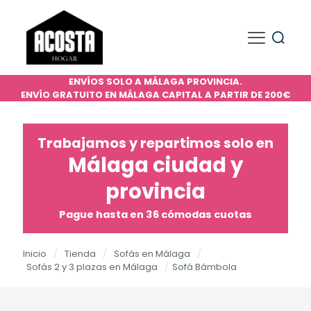
ENVÍOS SOLO A MÁLAGA PROVINCIA.
ENVÍO GRATUITO EN MÁLAGA CAPITAL A PARTIR DE 200€
Trabajamos y repartimos solo en
Málaga ciudad y
provincia
Pague hasta en 36 cómodas cuotas
Inicio
/
Tienda
/
Sofás en Málaga
/
Sofás 2 y 3 plazas en Málaga
/
Sofá Bámbola