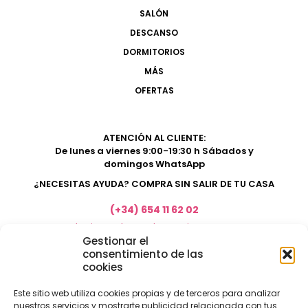
SALÓN
DESCANSO
DORMITORIOS
MÁS
OFERTAS
ATENCIÓN AL CLIENTE:
De lunes a viernes 9:00-19:30 h Sábados y
domingos WhatsApp
¿NECESITAS AYUDA? COMPRA SIN SALIR DE TU CASA
(+34) 654 11 62 02
marketing@electrodomesticosacosta.es
Gestionar el
consentimiento de las
cookies
Tienda de muebles en Fuengirola
Tienda de muebles en Torremolinos
Este sitio web utiliza cookies propias y de terceros para analizar
nuestros servicios y mostrarte publicidad relacionada con tus
Tienda de muebles en Benalmádena