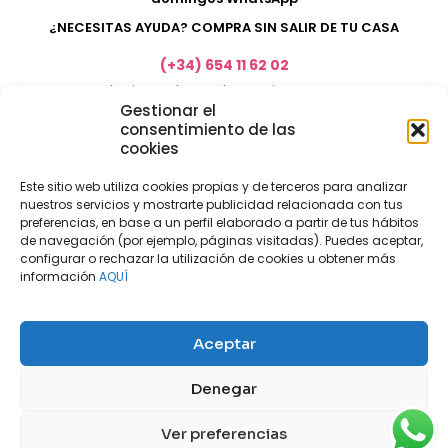
¿NECESITAS AYUDA? COMPRA SIN SALIR DE TU CASA
(+34) 654 11 62 02
marketing@electrodomesticosacosta.es
Gestionar el
consentimiento de las
cookies
Tienda de muebles en Fuengirola
Tienda de muebles en Torremolinos
Este sitio web utiliza cookies propias y de terceros para analizar
nuestros servicios y mostrarte publicidad relacionada con tus
Tienda de muebles en Benalmádena
preferencias, en base a un perfil elaborado a partir de tus hábitos
Tienda de muebles en el Rincón de la Victoria
de navegación (por ejemplo, páginas visitadas). Puedes aceptar,
configurar o rechazar la utilización de cookies u obtener más
Tienda de electrodomésticos en Málaga
información
AQUÍ
Tienda de muebles en Coín
Tienda de muebles en Cártama
Aceptar
Nuestras tiendas físicas
Nosotros
Denegar
Mi cuenta
Aviso legal
Política de privacidad
Ver preferencias