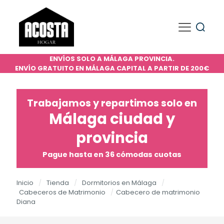
ENVÍOS SOLO A MÁLAGA PROVINCIA.
ENVÍO GRATUITO EN MÁLAGA CAPITAL A PARTIR DE 200€
Trabajamos y repartimos solo en
Málaga ciudad y
provincia
Pague hasta en 36 cómodas cuotas
Inicio
/
Tienda
/
Dormitorios en Málaga
/
Cabeceros de Matrimonio
/
Cabecero de matrimonio
Diana