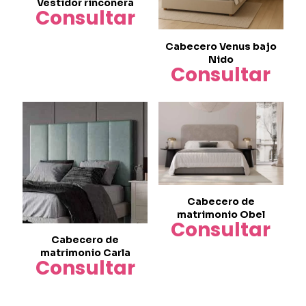
Vestidor rinconera
Consultar
Cabecero Venus bajo
Nido
Consultar
Cabecero de
matrimonio Obel
Consultar
Cabecero de
matrimonio Carla
Consultar
Este
producto