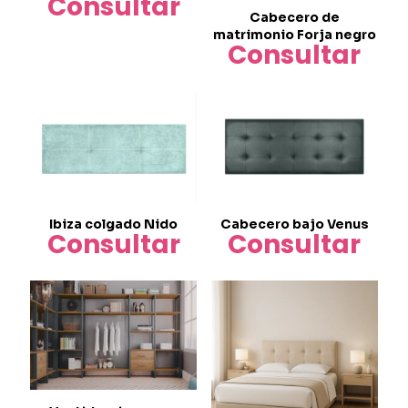
Consultar
Cabecero de
matrimonio Forja negro
Consultar
Este
producto
tiene
múltiples
variantes.
Las
opciones
se
pueden
Ibiza colgado Nido
Cabecero bajo Venus
Consultar
Consultar
elegir
en
la
página
de
producto