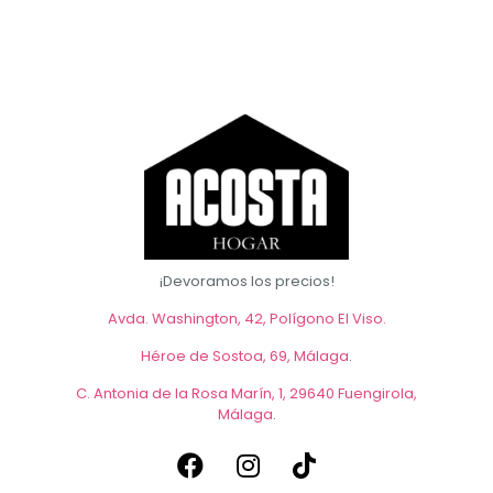
tiene
múltiples
variantes.
Las
opciones
se
pueden
elegir
en
la
página
de
producto
¡Devoramos los precios!
Avda. Washington, 42, Polígono El Viso.
Héroe de Sostoa, 69, Málaga
.
C. Antonia de la Rosa Marín, 1, 29640 Fuengirola,
Málaga
.