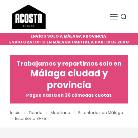
ENVÍOS SOLO A MÁLAGA PROVINCIA.
ENVÍO GRATUITO EN MÁLAGA CAPITAL A PARTIR DE 200€
Trabajamos y repartimos solo en
Málaga ciudad y
provincia
Pague hasta en 36 cómodas cuotas
Inicio
/
Tienda
/
Mobiliario
/
Estanterías en Málaga
/
Estantería SH-511