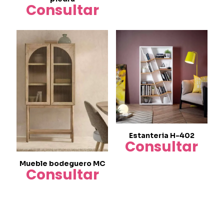
Consultar
Estanteria H-402
Consultar
Mueble bodeguero MC
Consultar