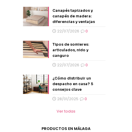
Canapés tapizados y
canapés de madera:
diferencias y ventajas
22/07/2026
0
Tipos de somieres:
articulados, nido y
canguro
22/07/2026
0
¿Cómo distribuir un
despacho en casa? 5
consejos clave
28/01/2025
0
Ver todas
PRODUCTOS EN MÁLAGA