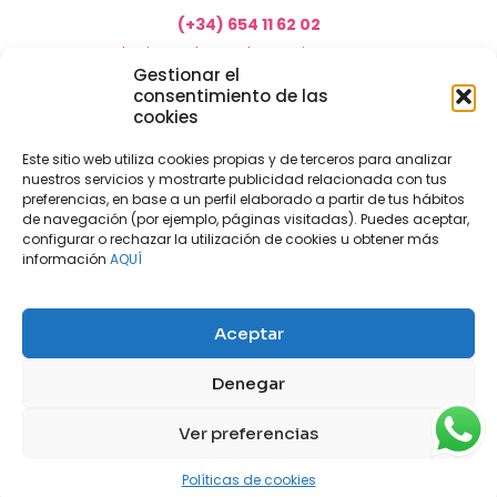
(+34) 654 11 62 02
marketing@electrodomesticosacosta.es
Gestionar el
consentimiento de las
cookies
Tienda de muebles en Fuengirola
Tienda de muebles en Torremolinos
Este sitio web utiliza cookies propias y de terceros para analizar
nuestros servicios y mostrarte publicidad relacionada con tus
Tienda de muebles en Benalmádena
preferencias, en base a un perfil elaborado a partir de tus hábitos
Tienda de muebles en el Rincón de la Victoria
de navegación (por ejemplo, páginas visitadas). Puedes aceptar,
configurar o rechazar la utilización de cookies u obtener más
Tienda de electrodomésticos en Málaga
información
AQUÍ
Tienda de muebles en Coín
Tienda de muebles en Cártama
Aceptar
Nuestras tiendas físicas
Nosotros
Denegar
Mi cuenta
Aviso legal
Política de privacidad
Ver preferencias
Políticas de cookies
Contacto
Blog
Políticas de cookies