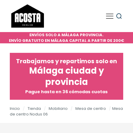
ENVÍOS SOLO A MÁLAGA PROVINCIA.
ENVÍO GRATUITO EN MÁLAGA CAPITAL A PARTIR DE 200€
Trabajamos y repartimos solo en
Málaga ciudad y
provincia
Pague hasta en 36 cómodas cuotas
Inicio
/
Tienda
/
Mobiliario
/
Mesa de centro
/
Mesa
de centro Nodus 06