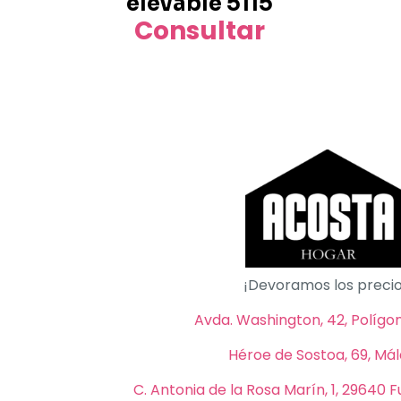
elevable 5115
producto
Consultar
Este
producto
tiene
múltiples
variantes.
Las
opciones
se
pueden
elegir
en
¡Devoramos los precio
la
página
Avda. Washington, 42, Polígono
de
Héroe de Sostoa, 69, Má
producto
C. Antonia de la Rosa Marín, 1, 29640 