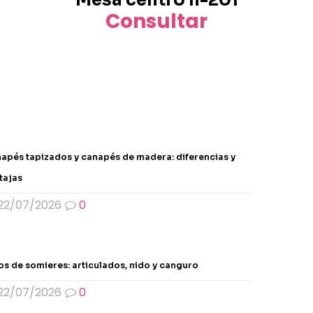
producto
Consultar
apés tapizados y canapés de madera: diferencias y
tajas
22/07/2026
0
os de somieres: articulados, nido y canguro
22/07/2026
0