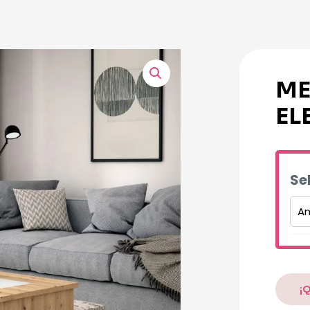
ME
EL
Se
Altern
¡