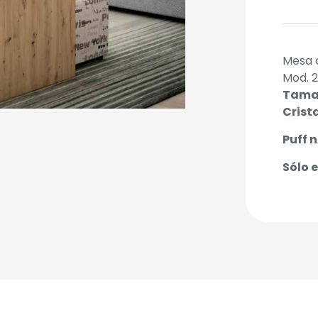
Mesa d
Mod. 2
Tama
Crista
Puff n
Sólo 