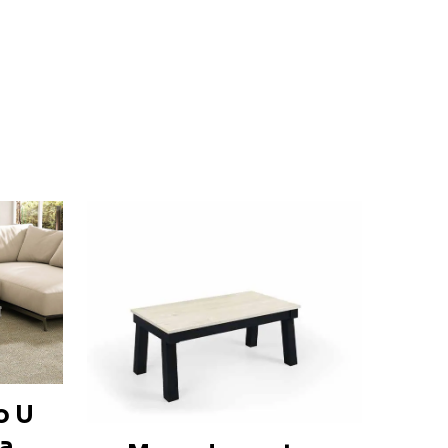
o U
a