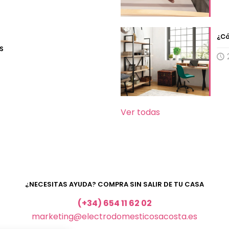
¿Có
S
Ver todas
¿NECESITAS AYUDA? COMPRA SIN SALIR DE TU CASA
(+34) 654 11 62 02
marketing@electrodomesticosacosta.es