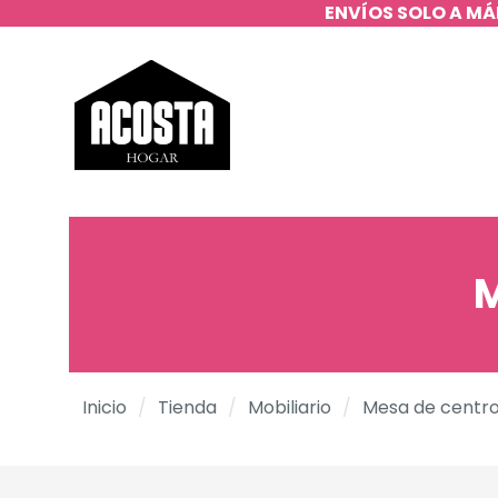
ENVÍOS SOLO A MÁ
M
Inicio
/
Tienda
/
Mobiliario
/
Mesa de centr