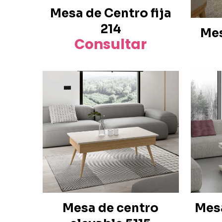
Mesa de Centro fija
214
Mes
Consultar
Este
producto
tiene
múltiples
variantes.
Las
opciones
se
pueden
elegir
en
la
página
Mesa
Mesa de centro
de