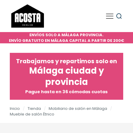
ENVÍOS SOLO A MÁLAGA PROVINCIA.
ENVÍO GRATUITO EN MÁLAGA CAPITAL A PARTIR DE 200€
Trabajamos y repartimos solo en
Málaga ciudad y
provincia
Pague hasta en 36 cómodas cuotas
Inicio
/
Tienda
/
Mobiliario de salón en Málaga
/
Mueble de salón Étnico