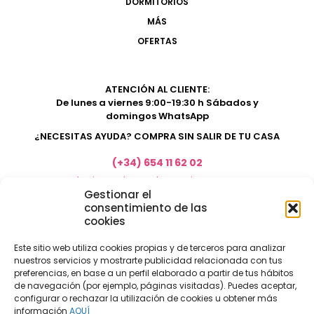
DORMITORIOS
MÁS
OFERTAS
ATENCIÓN AL CLIENTE:
De lunes a viernes 9:00-19:30 h Sábados y
domingos WhatsApp
¿NECESITAS AYUDA? COMPRA SIN SALIR DE TU CASA
(+34) 654 11 62 02
marketing@electrodomesticosacosta.es
Gestionar el
consentimiento de las
cookies
Tienda de muebles en Fuengirola
Tienda de muebles en Torremolinos
Este sitio web utiliza cookies propias y de terceros para analizar
nuestros servicios y mostrarte publicidad relacionada con tus
Tienda de muebles en Benalmádena
preferencias, en base a un perfil elaborado a partir de tus hábitos
Tienda de muebles en el Rincón de la Victoria
de navegación (por ejemplo, páginas visitadas). Puedes aceptar,
configurar o rechazar la utilización de cookies u obtener más
Tienda de electrodomésticos en Málaga
información
AQUÍ