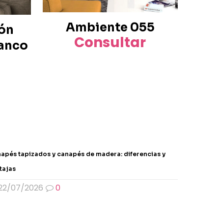
Ambiente 055
lón
Consultar
anco
apés tapizados y canapés de madera: diferencias y
tajas
22/07/2026
0