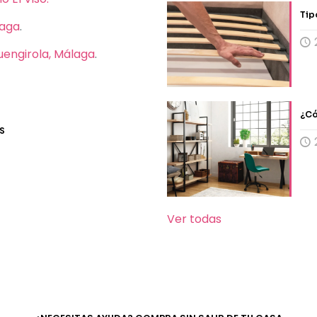
Tip
laga
.
Fuengirola, Málaga
.
¿Có
S
Ver todas