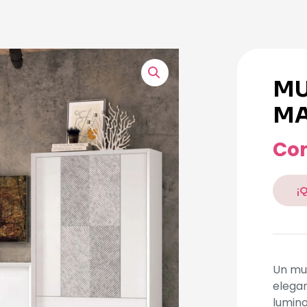
MU
MA
Con
¡
Un mue
elegan
lumino