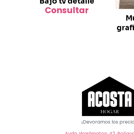
Bajo tv detalle
Consultar
Mu
graf
¡Devoramos los precio
Avda. Washington, 42, Polígono