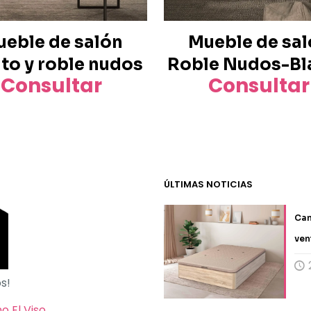
eble de salón
Mueble de sa
ito y roble nudos
Roble Nudos-Bl
Consultar
Consultar
ÚLTIMAS NOTICIAS
Can
ven
s!
 El Viso.