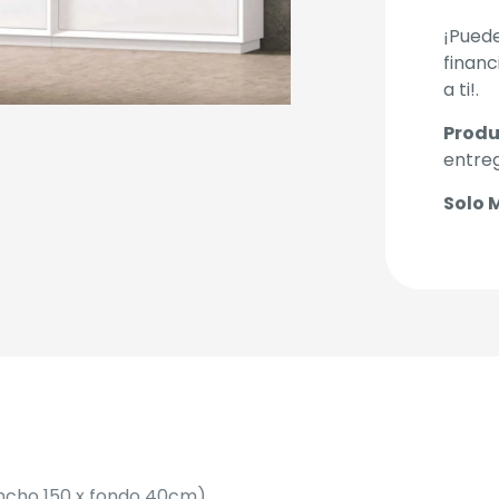
¡Puede
financ
a ti!.
Produ
entre
Solo 
ancho 150 x fondo 40cm).