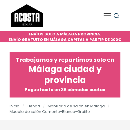
ENVÍOS SOLO A MÁLAGA PROVINCIA.
ENVÍO GRATUITO EN MÁLAGA CAPITAL A PARTIR DE 200€
Trabajamos y repartimos solo en
Málaga ciudad y
provincia
Pague hasta en 36 cómodas cuotas
Inicio
/
Tienda
/
Mobiliario de salón en Málaga
/
Mueble de salón Cemento-Blanco-Grafito