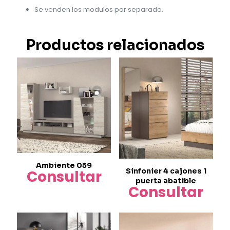
Se venden los modulos por separado.
Productos relacionados
Ambiente 059
Sinfonier 4 cajones 1
Consultar
puerta abatible
Consultar
Este
producto
tiene