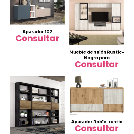
múltiples
variantes.
Las
opciones
se
Aparador 102
pueden
Consultar
elegir
en
la
Mueble de salón Rustic-
página
Negro poro
de
Consultar
producto
Aparador Roble-rustic
Consultar